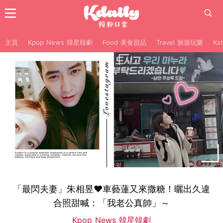
主頁
Kpop News 韓星韓劇
Food 美食甜品
Travel 旅遊玩樂
Ks
「最閃夫妻」朱相昱♥車藝蓮又來撒糖！曬出久違
合照甜喊：「我老公真帥」～
Kpop News 韓星韓劇