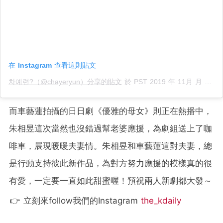
在 Instagram 查看這則貼文
차예련?（@chayeryun）分享的貼文
於
PST 2019 年 11月 月 18 日 下午 9:02
而車藝蓮拍攝的日日劇《優雅的母女》則正在熱播中，
朱相昱這次當然也沒錯過幫老婆應援，為劇組送上了咖
啡車，展現暖暖夫妻情。朱相昱和車藝蓮這對夫妻，總
是行動支持彼此新作品，為對方努力應援的模樣真的很
有愛，一定要一直如此甜蜜喔！預祝兩人新劇都大發～
👉 立刻來follow我們的Instagram
the_kdaily