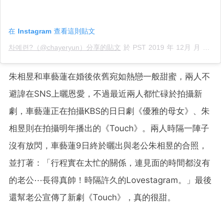
在 Instagram 查看這則貼文
차예련?（@chayeryun）分享的貼文
於
PST 2019 年 12月 月 7 日 下午 11:45
朱相昱和車藝蓮在婚後依舊宛如熱戀一般甜蜜，兩人不
避諱在SNS上曬恩愛，不過最近兩人都忙碌於拍攝新
劇，車藝蓮正在拍攝KBS的日日劇《優雅的母女》、朱
相昱則在拍攝明年播出的《Touch》。兩人時隔一陣子
沒有放閃，車藝蓮9日終於曬出與老公朱相昱的合照，
並打著：「行程實在太忙的關係，連見面的時間都沒有
的老公⋯長得真帥！時隔許久的Lovestagram。」最後
還幫老公宣傳了新劇《Touch》，真的很甜。