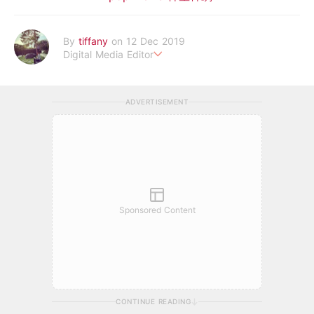
By
tiffany
on 12 Dec 2019
Digital Media Editor
老骨頭還在追星，我是資深鳥寶寶。
ADVERTISEMENT
Sponsored Content
CONTINUE READING