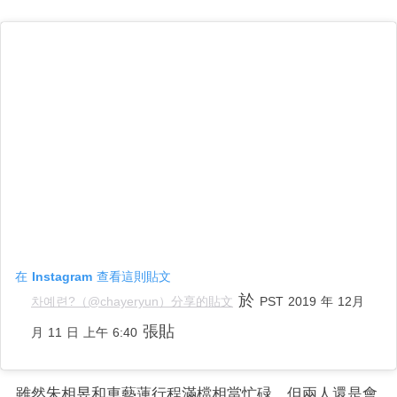
在 Instagram 查看這則貼文
於
차예련?（@chayeryun）分享的貼文
PST 2019 年 12月
張貼
月 11 日 上午 6:40
雖然朱相昱和車藝蓮行程滿檔相當忙碌，但兩人還是會