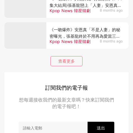
集大結局)張基龍戀上「人妻」安恩真誤
Kpop News 韓星韓劇
8 months ago
當小三
《一吻爆炸》安恩真「不是人妻」的秘
密曝光，張基龍終於不用再為愛當三！
Kpop News 韓星韓劇
8 months ago
(ep.7-8分集劇情)
查看更多
訂閱我們的電子報
想每週接收我們的最新文章嗎？快來訂閱我們
的電子報吧！
送出