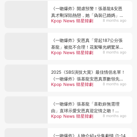
《一吻爆炸》開虐預警！張基龍&安恩
真才剛深陷熱戀，她「偽裝已婚媽」秘
Kpop News 韓星韓劇
8 months ago
密就被發現(ep.11-12)
《一吻爆炸》安恩真「背起187公分張
基龍」被批不合理！花絮曝光網驚呆：
Kpop News 韓星韓劇
8 months ago
我服了XD
2025《SBS演技大賞》最佳情侶名單！
《一吻爆炸》張基龍安恩真票數領先，
Kpop News 韓星韓劇
8 months ago
有望成最後贏家～
《一吻爆炸》張基龍「喜歡妳無需理
由」直球示愛安恩真迎定情之吻！
Kpop News 韓星韓劇
8 months ago
(ep.9-10分集劇情)
《一吻爆炸》人物介紹+分集劇情 (1-14