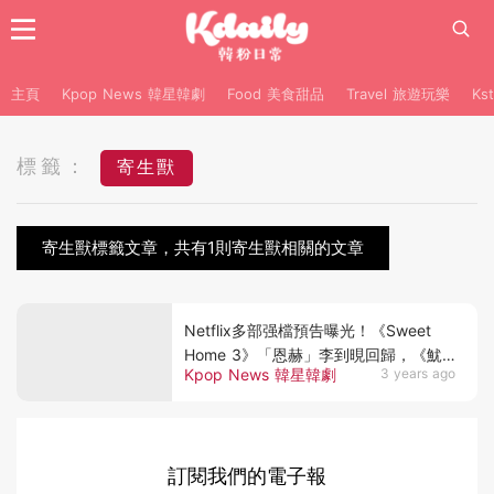
主頁
Kpop News 韓星韓劇
Food 美食甜品
Travel 旅遊玩樂
Ks
標籤：
寄生獸
寄生獸標籤文章，共有1則寄生獸相關的文章
Netflix多部强檔預告曝光！《Sweet
Home 3》「恩赫」李到晛回歸，《魷
Kpop News 韓星韓劇
3 years ago
魚遊戲2》超狂卡司掀期待
訂閱我們的電子報