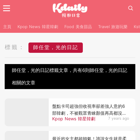
主頁
Kpop News 韓星韓劇
Food 美食甜品
Travel 旅遊玩樂
Ks
標籤：
師任堂，光的日記
師任堂，光的日記標籤文章，共有6則師任堂，光的日記
相關的文章
盤點卡司超強但收視率卻差強人意的6
部韓劇，不被觀眾青睞顏值再高都沒
Kpop News 韓星韓劇
7 years ago
用！
最近的女主都超帥氣！誰說女生就是柔