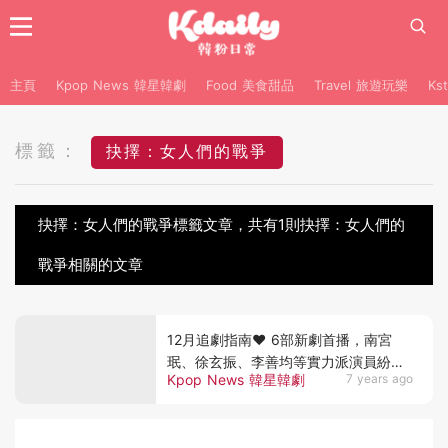
主頁
Kpop News 韓星韓劇
Food 美食甜品
Travel 旅遊玩樂
Ks
標籤：
抉擇：女人們的戰爭
抉擇：女人們的戰爭標籤文章，共有1則抉擇：女人們的
戰爭相關的文章
12月追劇指南♥ 6部新劇首播，南宮
珉、徐玄振、李善均等實力派演員紛紛
Kpop News 韓星韓劇
7 years ago
出擊～