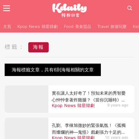
主頁
Kpop News 韓星韓劇
Food 美食甜品
Travel 旅遊玩樂
Ks
標籤：
海報
海報標籤文章，共有6則海報相關的文章
實在讓人太好奇了！預知未來的秀智憂
心忡忡拿著炸雞腿？《當你沉睡時》浪
Kpop News 韓星韓劇
9 years ago
漫櫻花雨海報公開～
孔劉、李棟旭微妙的緊張氣氛！《孤獨
而燦爛的神—鬼怪》戲劇張力十足的海
Kpop News 韓星韓劇
10 years ago
報公開！