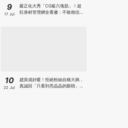
9
嚴正化大秀「CG級六塊肌」！超
狂身材管理網全看傻：不敢相信她
17 Jul
56歲了
10
趙寅成好暖！拒絕粉絲自稱大媽，
真誠回「只看到亮晶晶的眼睛」網
22 Jul
暴動：太會了