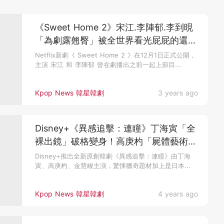
《Sweet Home 2》宋江.李陣郁.李到晛
「為劇露翹臀」被全世界看光屁屁的還有
丁海寅等3男神！
Netflix新劇《 Sweet Home 2 》在12月1日正式公開，
主演 宋江 和 李陣郁 曾在劇播出之前一起上節目...
Kpop News 韓星韓劇
3 years ago
Disney+《異感追擊：連瞳》丁海寅「全
裸出鏡」破格變身！高庚杓「屍體藝術」
創作超驚悚
Disney+推出全新原創韓劇《異感追擊：連瞳》由丁海
寅、高庚杓、金慧峻主演，驚悚獵奇題材加上是日本...
Kpop News 韓星韓劇
4 years ago