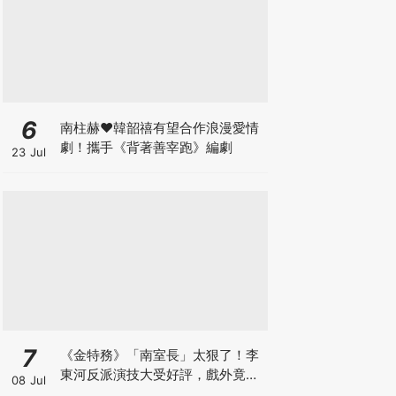
6
南柱赫♥韓韶禧有望合作浪漫愛情
劇！攜手《背著善宰跑》編劇
23 Jul
7
《金特務》「南室長」太狠了！李
東河反派演技大受好評，戲外竟是
08 Jul
Girl's Day素珍老公