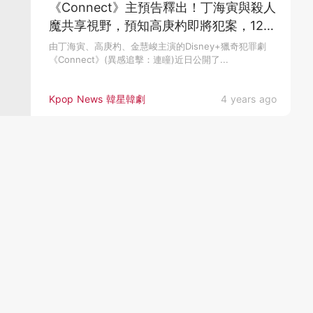
《Connect》主預告釋出！丁海寅與殺人
魔共享視野，預知高庚杓即將犯案，12月
7日全集上線
由丁海寅、高庚杓、金慧峻主演的Disney+獵奇犯罪劇
《Connect》(異感追擊：連瞳)近日公開了...
Kpop News 韓星韓劇
4 years ago