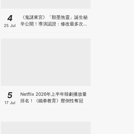
4
《鬼謎東宮》「顆墨煞靈」誕生秘
辛公開！導演認證：修改最多次的
25 Jul
角色
5
Netflix 2026年上半年韓劇播放量
排名！《鐵拳教育》壓倒性奪冠
17 Jul