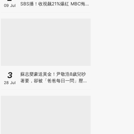
SBS播！收視飆21%爆紅 MBC悔
09 Jul
到列為「禁詞」
3
蘇志燮豪送黃金！尹敬浩8歲兒吵
著要，卻被「爸爸每日一問」壓力
28 Jul
大到哭著還他XD