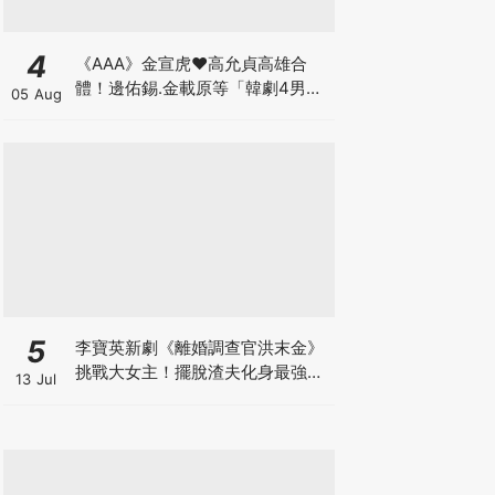
4
《AAA》金宣虎♥高允貞高雄合
體！邊佑錫.金載原等「韓劇4男
05 Aug
神」也出席
5
李寶英新劇《離婚調查官洪末金》
挑戰大女主！擺脫渣夫化身最強單
13 Jul
親媽，拚事業重啟人生