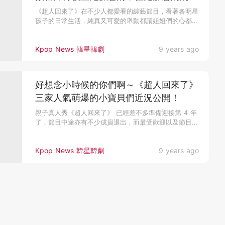
祖才是他！
《超人回來了》在不少人都愛看的綜藝節目，看著各明星
孩子的日常生活，純真又可愛的舉動都讓姐姐們的心都要
融化了～而在昨日(8...
Kpop News 韓星韓劇
9 years ago
好想念小時候的你們啊～《超人回來了》
三家人氣萌爆的小寶貝們近況公開！
親子真人秀《超人回來了》 已經差不多準備迎接第 4 年
了，節目中途亦有不少成員退出，而最受歡迎以及節目的
高峰期相信都是有...
Kpop News 韓星韓劇
9 years ago