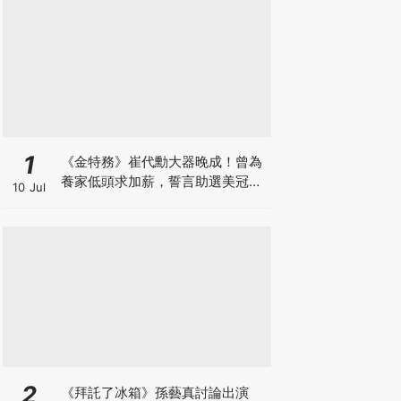
1
《金特務》崔代勳大器晚成！曾為
養家低頭求加薪，誓言助選美冠軍
10 Jul
妻復出
2
《拜託了冰箱》孫藝真討論出演