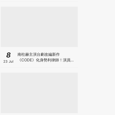
8
南柱赫主演台劇改編新作
《CODE》化身勢利律師！演員陣
23 Jul
容正式官宣