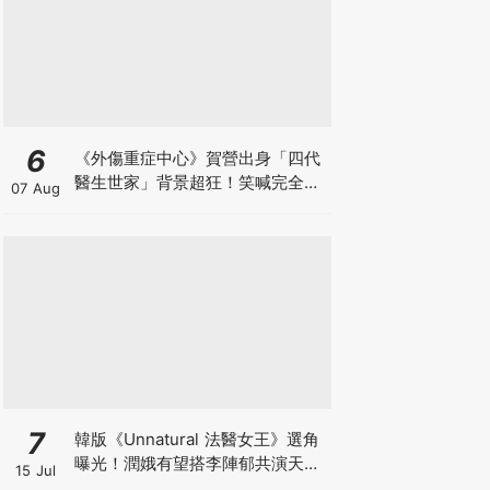
6
《外傷重症中心》賀營出身「四代
醫生世家」背景超狂！笑喊完全沒
07 Aug
想過從醫：太難了XD
7
韓版《Unnatural 法醫女王》選角
曝光！潤娥有望搭李陣郁共演天才
15 Jul
法醫