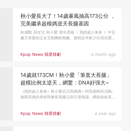
秋小愛長大了！14歲暴風抽高173公分 ，
完美繼承超模媽逆天長腿基因
秋成勳 與女兒 秋小愛 當年憑藉《 我的超人爸爸 》中逗
趣又有愛的父女互動圈粉無數。雖然近年鮮少出現在螢光
幕前，但仍不時...
Kpop News 韓星韓劇
a month ago
14歲就173CM！秋小愛「筆直大長腿」
超模比例太逆天，網驚：DNA好强大~
《我的超人爸爸》秋小愛近日與媽媽一同亮相時尚活動。
她那高挑的身材與修長美腿立刻引發熱議，網友紛紛直
呼...
Kpop News 韓星韓劇
a year ago