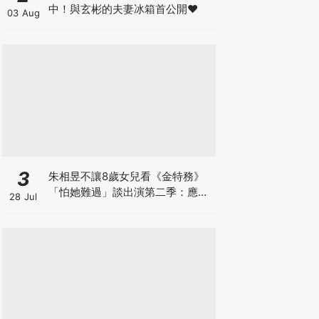
中！與玄彬的夫妻冰箱首公開♥
03 Aug
3
朱相昱不讓8歲女兒看《金特務》
「怕她難過」談出演第二季：應該
28 Jul
很難？