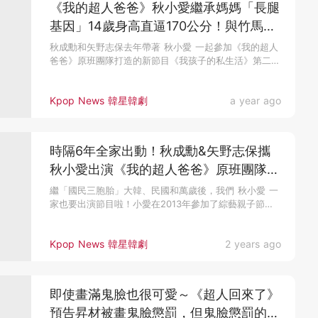
《我的超人爸爸》秋小愛繼承媽媽「長腿
基因」14歲身高直逼170公分！與竹馬拍
攝畫報好甜~
秋成勳和矢野志保去年帶著 秋小愛 一起參加《我的超人
爸爸》原班團隊打造的新節目《我孩子的私生活》第二季
定檔於3月23日播...
Kpop News 韓星韓劇
a year ago
時隔6年全家出動！秋成勳&矢野志保攜
秋小愛出演《我的超人爸爸》原班團隊新
節目~
繼「國民三胞胎」大韓、民國和萬歲後，我們 秋小愛 一
家也要出演節目啦！小愛在2013年參加了綜藝親子節目
《我的超人爸爸》...
Kpop News 韓星韓劇
2 years ago
即使畫滿鬼臉也很可愛～《超人回來了》
預告昇材被畫鬼臉懲罰，但鬼臉懲罰的元