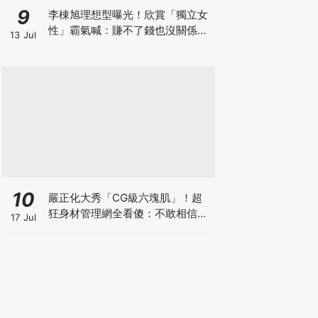
9
李棟旭理想型曝光！欣賞「獨立女
性」霸氣喊：賺不了錢也沒關係，
13 Jul
我賺的夠她花
10
嚴正化大秀「CG級六塊肌」！超
狂身材管理網全看傻：不敢相信她
17 Jul
56歲了