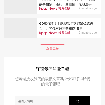
故事甜翻！始於一見鍾情、最浪漫手滑
Kpop News 韓星韓劇
2 months ago
事故、與兒子拍婚紗照
GD都按讚！金武烈當年家窮還被罵逃
兵，尹昇娥不離不棄相愛15年
Kpop News 韓星韓劇
2 months ago
查看更多
訂閱我們的電子報
想每週接收我們的最新文章嗎？快來訂閱我們
的電子報吧！
送出