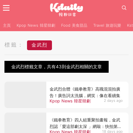
主頁
Kpop News 韓星韓劇
Food 美食甜品
Travel 旅遊玩樂
Ks
標籤：
金武烈
金武烈標籤文章，共有43則金武烈相關的文章
金武烈合體《鐵拳教育》高職混混拍廣
告！廣告詞太洗腦，網笑：像在看續集
Kpop News 韓星韓劇
2 days ago
《鐵拳教育》四人組重聚拍畫報，金武
烈認「愛這部劇太深 」網敲：快拍第二
Kpop News 韓星韓劇
18 days ago
季！