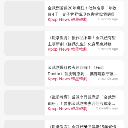
金武烈苦熬20年爆紅！吐無名期「年收
僅4千」妻子尹昇娥現身應援當場哽咽
Kpop News 韓星韓劇
a month ago
《鐵拳教育》後作品不斷！金武烈有望
主演新劇《條碼先生》化身黑色特務
Kpop News 韓星韓劇
a month ago
金武烈爆紅後火速回歸！《First
Doctor》首挑醫療劇， 攜鄭麗媛守護病
Kpop News 韓星韓劇
a month ago
童
《鐵拳教育》反派李昇規竟是「金武烈
鐵粉」！曾把金武烈夫妻合照設成桌
Kpop News 韓星韓劇
2 months ago
布，大讚他超暖～
《鐵拳教育》金武烈♥尹昇娥15年愛情