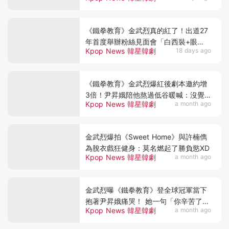
《鐵拳教育》金武烈真的紅了！出道27
年首度舉辦粉絲見面會「白西裝+眼
Kpop News 韓星韓劇
18 days ago
鏡」太誘惑
《鐵拳教育》金武烈爆紅後劇本邀約增
3倍！尹昇娥陪他熬過低谷暖喊：沒覺
Kpop News 韓星韓劇
a month ago
得苦過
金武烈爆拍《Sweet Home》與許楠儁
為脫衣戲狂健身：莫名燃起了勝負慾XD
Kpop News 韓星韓劇
a month ago
金武烈曝《鐵拳教育》登全球冠軍當下
抱著尹昇娥痛哭！ 她一句「你辛苦了」
Kpop News 韓星韓劇
a month ago
惹鼻酸