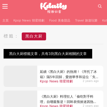
主頁
Kpop News 韓星韓劇
Food 美食甜品
Travel 旅遊玩樂
Ks
標籤：
黑白大厨
黑白大厨標籤文章，共有3則黑白大厨相關的文章
延續《黑白大厨》的熱潮！《拜托了冰
箱》隔5年回歸，愛德華李和這位「失
Kpop News 韓星韓劇
2 years ago
聯的白湯匙」將出演~
《黑白大厨》料理狂人「偷吃對手料
理」自嘲最叛逆！回眸表情掀迷因熱
Kpop News 韓星韓劇
2 years ago
潮：想揍自己XD