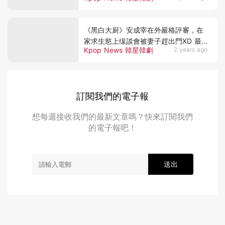
《黑白大厨》安成宰在外嚴格評審，在
家求生慾上缐談會被妻子趕出門XD 最
Kpop News 韓星韓劇
2 years ago
怕給孩子做飯：比我還挑
訂閱我們的電子報
想每週接收我們的最新文章嗎？快來訂閱我們
的電子報吧！
送出