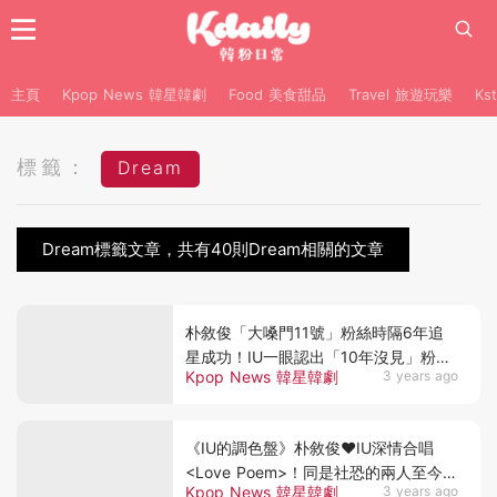
主頁
Kpop News 韓星韓劇
Food 美食甜品
Travel 旅遊玩樂
Ks
標籤：
Dream
Dream標籤文章，共有40則Dream相關的文章
朴敘俊「大嗓門11號」粉絲時隔6年追
星成功！IU一眼認出「10年沒見」粉絲
Kpop News 韓星韓劇
3 years ago
感動本人♥︎
《IU的調色盤》朴敘俊❤IU深情合唱
<Love Poem>！同是社恐的兩人至今還
Kpop News 韓星韓劇
3 years ago
在用敬語XD