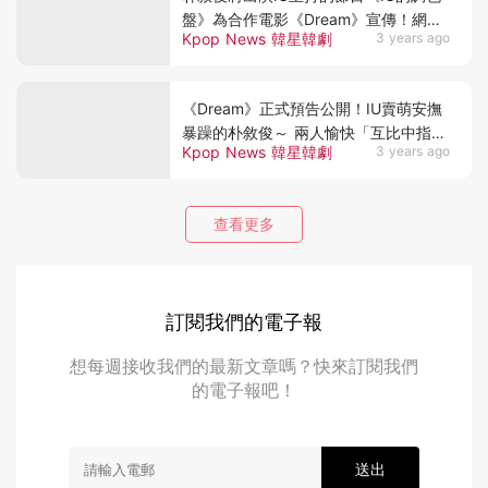
盤》為合作電影《Dream》宣傳！網敲
Kpop News 韓星韓劇
3 years ago
碗一定要合唱～
《Dream》正式預告公開！IU賣萌安撫
暴躁的朴敘俊～ 兩人愉快「互比中指」
Kpop News 韓星韓劇
3 years ago
XD
查看更多
訂閱我們的電子報
想每週接收我們的最新文章嗎？快來訂閱我們
的電子報吧！
送出