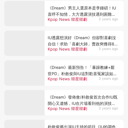
《Dream》男主人選原本是李鍾碩！IU
直呼不知情，大方透露演技遇到困難會
Kpop News 韓星韓劇
3 years ago
向男友求救♥︎
IU透露想演好《Dream》但卻對喜劇沒
自信！求助「喜劇大師」曹政奭獲得8
Kpop News 韓星韓劇
3 years ago
個搞笑版本台詞~
《Dream》最新預告！「暴躁教練+厭
世PD」朴敘俊與IU這對歡喜冤家該如何
Kpop News 韓星韓劇
3 years ago
展開戀愛關係？
《Dream》發佈會/朴敘俊首次合作IU既
開心又遺憾，IU在片場看到他的演技受
Kpop News 韓星韓劇
3 years ago
刺激
朴敘俊將出演IU主持的節目《IU的調色