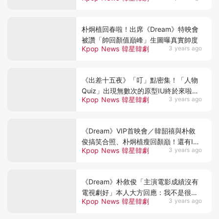
朴炯植回春啦！出席《Dream》特映會
被讚「帥回顏值巔峰」生圖曝真實帥度
Kpop News 韓星韓劇
3 years ago
《出差十五夜》「叮」點密集！「人物
Quiz」出現無數次的原型IU終於來啦、
Kpop News 韓星韓劇
3 years ago
李玹雨慘遭圍攻XD
《Dream》VIP首映會／韓韶禧與朴敘
俊搞笑合照、朴炯植瘦回顏巔！還有IU
Kpop News 韓星韓劇
3 years ago
好友劉寅娜.金秀賢
《Dream》朴敘俊「主演電影成績沒有
電視劇好」本人大方回應：我不是很在
Kpop News 韓星韓劇
3 years ago
意