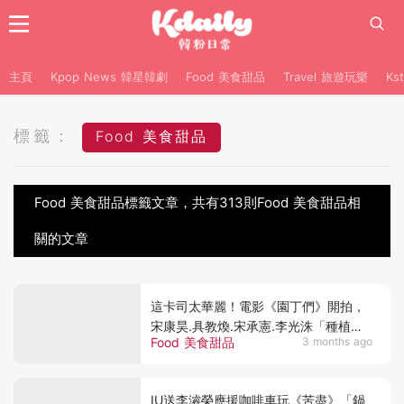
主頁
Kpop News 韓星韓劇
Food 美食甜品
Travel 旅遊玩樂
Ks
標籤：
Food 美食甜品
Food 美食甜品標籤文章，共有313則Food 美食甜品相
關的文章
這卡司太華麗！電影《園丁們》開拍，
宋康昊.具教煥.宋承憲.李光洙「種植種
Food 美食甜品
3 months ago
到出事」！
IU送李濬榮應援咖啡車玩《苦盡》「鍋