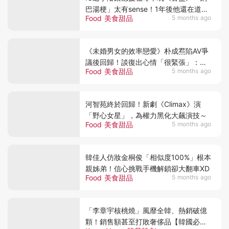
巴湯梗」太有sense！1年後他還在道歉
Food 美食甜品
5 months ago
XD
《未婚男女的效率戀愛》朴成焄陷AV爭
議後回歸！談復出心情「很緊張」：今
Food 美食甜品
5 months ago
後會更加謹慎
河智苑終於回歸！新劇《Climax》演
「野心女星」，為權力黑化大飆演技～
Food 美食甜品
5 months ago
韓佳人仿妝金桐俊「相似度100%」根本
親姊弟！信心挑戰手機解鎖卻大翻車XD
Food 美食甜品
5 months ago
「李章宇核桃燒」風靡全韓、熱銷破億
顆！銷售額甚至打敗奢侈品【韓國必買