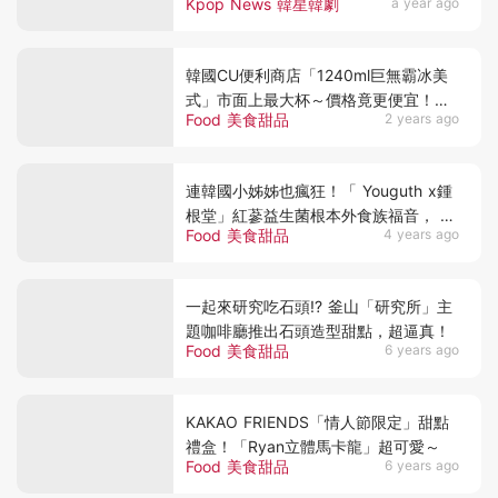
Kpop News 韓星韓劇
a year ago
伴手禮】
韓國CU便利商店「1240ml巨無霸冰美
式」市面上最大杯～價格竟更便宜！還
Food 美食甜品
2 years ago
能插2根吸管
連韓國小姊姊也瘋狂！「 Youguth x鍾
根堂」紅蔘益生菌根本外食族福音， 內
Food 美食甜品
4 years ago
外保養兼具才是上上策！
一起來研究吃石頭!? 釜山「研究所」主
題咖啡廳推出石頭造型甜點，超逼真！
Food 美食甜品
6 years ago
KAKAO FRIENDS「情人節限定」甜點
禮盒！「Ryan立體馬卡龍」超可愛～
Food 美食甜品
6 years ago