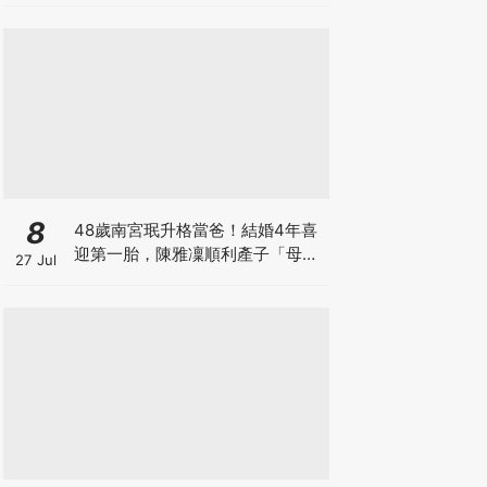
8
48歲南宮珉升格當爸！結婚4年喜
迎第一胎，陳雅凜順利產子「母子
27 Jul
平安」