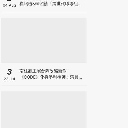
崔岷植&韓韶禧「跨世代職場組
04 Aug
合」爆笑代溝預定
3
南柱赫主演台劇改編新作
《CODE》化身勢利律師！演員陣
23 Jul
容正式官宣