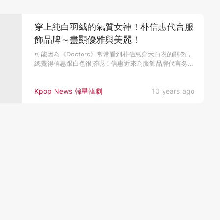
穿上純白羽絨的氣質女神！朴信惠代言服
飾品牌～盡顯優雅與美麗！
可能因為《Doctors》常常看到朴信惠穿大白衣的關係，
總覺得信惠跟白色很搭呢！信惠近來為服飾品牌代言冬季
的羽絨裝，穿上...
Kpop News 韓星韓劇
10 years ago