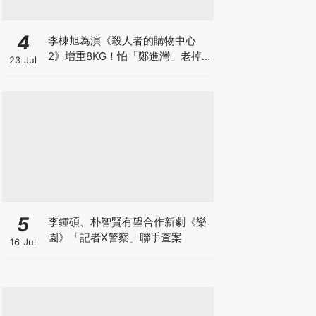
4
李棟旭為演《殺人者的購物中心
2》增重8KG！怕「鄭進灣」老掉
23 Jul
狂灌水，日吃5餐吃到崩潰XD
5
李鍾碩、朴智賢有望合作新劇《樂
園》「記者X警察」聯手查案
16 Jul