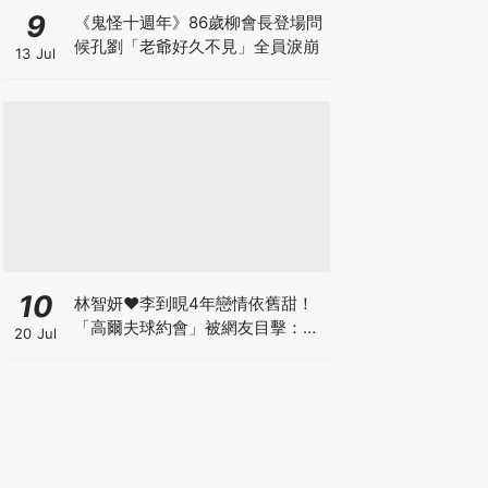
9
《鬼怪十週年》86歲柳會長登場問
候孔劉「老爺好久不見」全員淚崩
13 Jul
10
林智妍♥李到晛4年戀情依舊甜！
「高爾夫球約會」被網友目擊：還
20 Jul
以為是運動選手