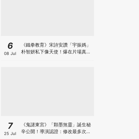
6
《鐵拳教育》宋詩安讚「宇振媽」
朴智妍私下像天使！爆在片場真的
08 Jul
當老師帶小孩XD
7
《鬼謎東宮》「顆墨煞靈」誕生秘
辛公開！導演認證：修改最多次的
25 Jul
角色