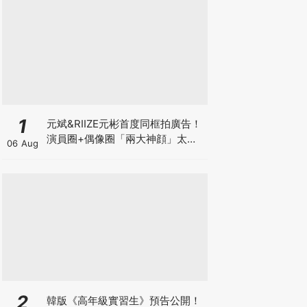
1
元斌&RIIZE元彬首度同框拍廣告！
演員圈+偶像圈「兩大神顔」太養
06 Aug
眼～
2
韓版《高年級實習生》預告公開！