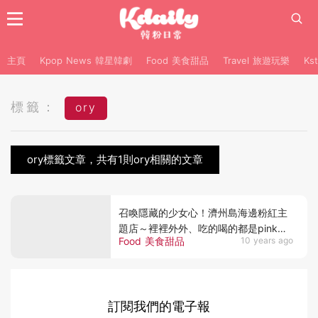
主頁
Kpop News 韓星韓劇
Food 美食甜品
Travel 旅遊玩樂
Ks
標籤：
ory
ory標籤文章，共有1則ory相關的文章
召喚隱藏的少女心！濟州島海邊粉紅主
題店～裡裡外外、吃的喝的都是pink
Food 美食甜品
10 years ago
pink！
訂閱我們的電子報