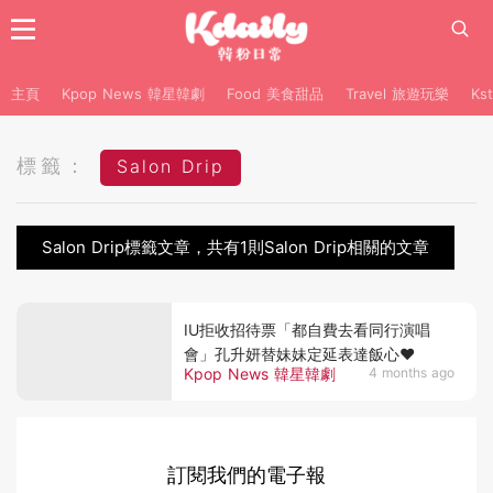
主頁
Kpop News 韓星韓劇
Food 美食甜品
Travel 旅遊玩樂
Ks
標籤：
Salon Drip
Salon Drip標籤文章，共有1則Salon Drip相關的文章
IU拒收招待票「都自費去看同行演唱
會」孔升妍替妹妹定延表達飯心♥
Kpop News 韓星韓劇
4 months ago
訂閱我們的電子報