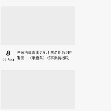
8
尹敬浩奪青龍男配！無名期窮到想
退圈，《軍艦島》成事業轉機狠甩
03 Aug
34公斤超拼