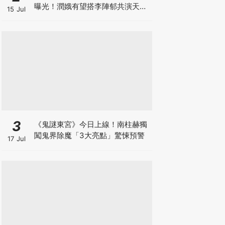
曝光！潤娥有望搭李陣郁共演天才
15 Jul
法醫
3
《鬼謎東宮》今日上線！南柱赫獨
闖鬼界除魔「3大亮點」驚悚預警
17 Jul