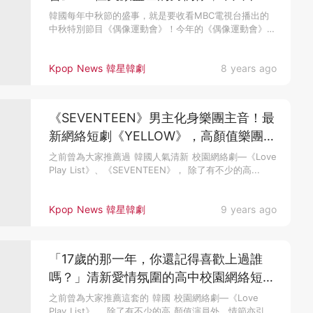
優、他們也超好看啊～
韓國每年中秋節的盛事，就是要收看MBC電視台播出的
中秋特別節目《偶像運動會》！今年的《偶像運動會》在
25、26播出，經典...
Kpop News 韓星韓劇
8 years ago
《SEVENTEEN》男主化身樂團主音！最
新網絡短劇《YELLOW》，高顏值樂團成
員融化女心～
之前曾為大家推薦過 韓國人氣清新 校園網絡劇—《Love
Play List》、《SEVENTEEN》， 除了有不少的高...
Kpop News 韓星韓劇
9 years ago
「17歲的那一年，你還記得喜歡上過誰
嗎？」清新愛情氛圍的高中校園網絡短劇
《SEVENTEEN》
之前曾為大家推薦這套的 韓國 校園網絡劇—《Love
Play List》， 除了有不少的高 顏值演員外，情節亦引起