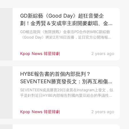
GD新綜藝《Good Day》超狂音樂企
劃！金秀賢＆安成宰主廚開麥獻唱、金高
銀彈吉他
GD權志龍與《無限挑戰》金泰浩PD合作的MBC新綜藝
《Good Day》將於2月16日首播，近日官方公開海報與
預告，超華...
Kpop News 韓星韓劇
2 years ago
HYBE報告書的首個內部批判？
SEVENTEEN勝寛發長文：別再互相傷
害、我們不是道具
SEVENTEEN成員勝寛29日凌晨在Instagram上發文，似
乎是針對近日HYBE內部報告對國內愛豆組合的爭議性評
價...
Kpop News 韓星韓劇
2 years ago