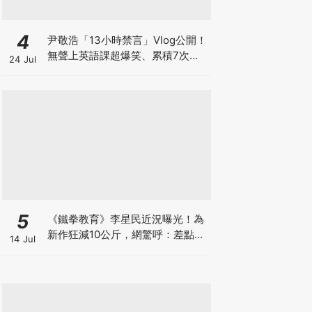
4
尹敬浩「13小時禁言」Vlog公開！
無聲上英語課超爆笑、累積7次警
24 Jul
告多罰20分鐘
5
《鐵拳教育》李星民近況曝光！為
新作狂減10公斤，網驚呼：差點認
14 Jul
不出