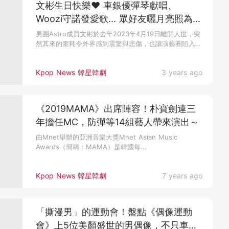
文彬生日快樂♥ 車銀優彈琴獻唱、
Woozi守諾發愛歌... 眾好友曬月亮照為他
慶生超催淚QQ
男團Astro成員文彬於去年2023年4月19日離開人世，突
然其來的噩耗令外界感到震驚與悲傷，也讓演藝圈陷入了
哀悼了氛圍...
Kpop News 韓星韓劇
3 years ago
《2019MAMA》出席陣容！朴寶劍連三
年擔任MC，防彈等14組藝人帶來演出～
由Mnet舉辦的亞洲音樂大獎Mnet Asian Music
Awards（簡稱：MAMA）是韓國每...
Kpop News 韓星韓劇
7 years ago
「撕漫男」的運動會！盤點《偶像運動
會》上5位美顏盛世的男偶像，不只車銀