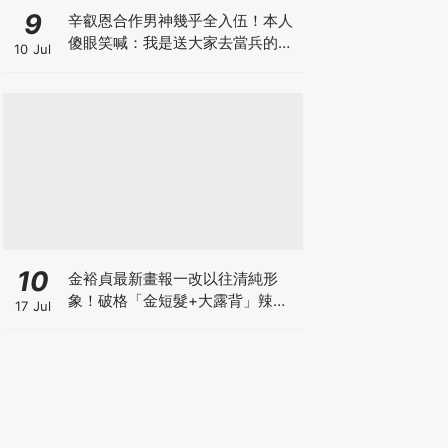
9
辛叡恩合作男神幾乎全入伍！本人
傻眼笑喊：我是送大家去當兵的人
10 Jul
嗎？
10
金裕貞最新畫報一改以往清純形
象！破格「金短髮+大露背」辣翻
17 Jul
天～