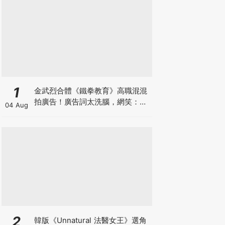
1
金武烈合體《鐵拳教育》高職混混
拍廣告！廣告詞太洗腦，網笑：像
04 Aug
在看續集
2
韓版《Unnatural 法醫女王》選角