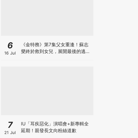
6
《金特務》第7集父女重逢！蘇志
燮終於救到女兒，展開最後的逃脫
16 Jul
激戰
7
IU「耳疾惡化」演唱會+新專輯全
延期！親發長文向粉絲道歉
21 Jul