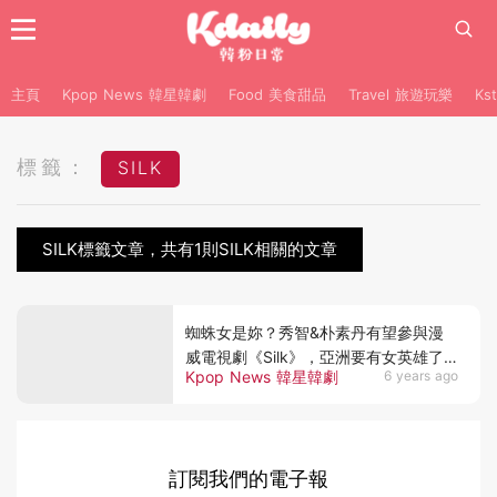
主頁
Kpop News 韓星韓劇
Food 美食甜品
Travel 旅遊玩樂
Ks
標籤：
SILK
SILK標籤文章，共有1則SILK相關的文章
蜘蛛女是妳？秀智&朴素丹有望參與漫
威電視劇《Silk》，亞洲要有女英雄了
Kpop News 韓星韓劇
6 years ago
嗎！
訂閱我們的電子報