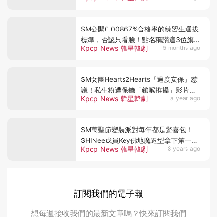
SM公開0.00867%合格率的練習生選拔
標準，否認只看臉！點名稱讚這3位旗
Kpop News 韓星韓劇
5 months ago
下藝人
SM女團Hearts2Hearts「過度安保」惹
議！私生粉遭保鑣「鎖喉推搡」影片瘋
Kpop News 韓星韓劇
a year ago
傳，雙方都發聲了
SM萬聖節變裝派對每年都是驚喜包！
SHINee成員Key佛地魔造型拿下第一
Kpop News 韓星韓劇
8 years ago
名，前三名都超用心啊～
訂閱我們的電子報
想每週接收我們的最新文章嗎？快來訂閱我們