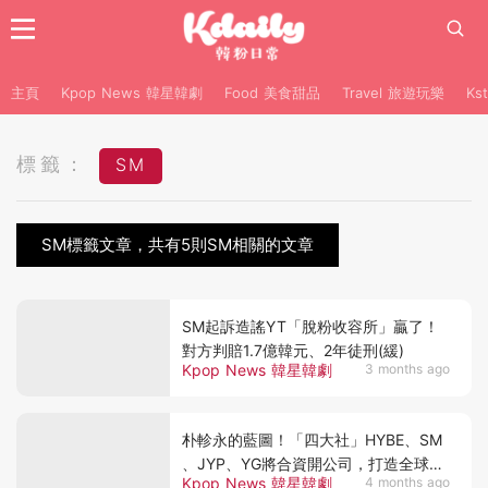
主頁
Kpop News 韓星韓劇
Food 美食甜品
Travel 旅遊玩樂
Ks
標籤：
SM
SM標籤文章，共有5則SM相關的文章
SM起訴造謠YT「脫粉收容所」贏了！
對方判賠1.7億韓元、2年徒刑(緩)
Kpop News 韓星韓劇
3 months ago
朴軫永的藍圖！「四大社」HYBE、SM
、JYP、YG將合資開公司，打造全球性
Kpop News 韓星韓劇
4 months ago
音樂節