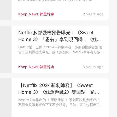
Kpop News 韓星韓劇
2 years ago
Netflix多部强檔預告曝光！《Sweet
Home 3》「恩赫」李到晛回歸，《魷魚
遊戲2》超狂卡司掀期待
Netflix近日公開了2024年韓劇陣容，多部強檔的首波預
告以及劇照搶先曝光。除了原創劇，Netflix今年有好多
部漫...
Kpop News 韓星韓劇
3 years ago
【Netflix 2024新劇陣容】《Sweet
Home 3》《魷魚遊戲2》等回歸！還有
IU&朴寳劍的新作~
Netflix去年推出的《 黑暗榮耀 》系列可説是大獲成功，
不僅全員飛升還創下了不少話題。日前，官方也釋出了
2024年的...