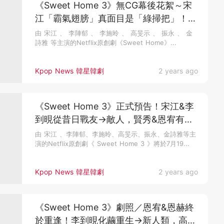
《Sweet Home 3》無CG幕後花絮～宋
江「霸氣翅膀」真面目是「綠掃把」！
網：整季都在掃地
由 宋江 、 李陣郁 、 李施昤 、 高旻示 、 振永 、 金
詩雅 等主演的Netflix原創劇《Sweet Home》...
Kpop News 韓星韓劇
2 years ago
《Sweet Home 3》正式預告！宋江&李
到晛從昔日戰友→敵人，賢秀&恩宥有
「感情缐」？
由 宋江 、李陣郁、李施昤、高旻示、振永、金詩雅等主
演的Netflix原創劇《 Sweet Home 3 》將於7月19...
Kpop News 韓星韓劇
2 years ago
《Sweet Home 3》劇照／恩宥&恩赫終
於重逢！李到晛化繭重生→新人類，高旻