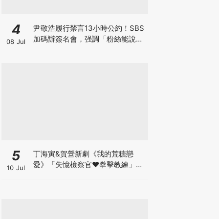
4
尹敬浩履行禁言13小時公約！SBS
加碼辦簽名會，强調「粉絲能說
08 Jul
話、他不能」太爆笑XD
5
丁海寅&賀營新劇《我的荒糖戀
愛》「失憶檢察官♥拳擊教練」心
10 Jul
動同居