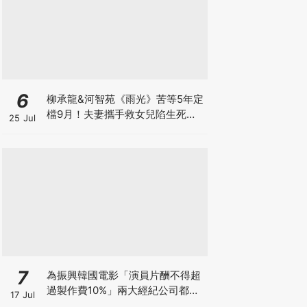
6
柳承龍&河智苑《雨光》苦等5年定
檔9月！夫妻攜手救女兒陷生死危
25 Jul
機
7
為振興韓國電影「演員片酬不得超
過製作費10%」兩大經紀公司都響
17 Jul
應