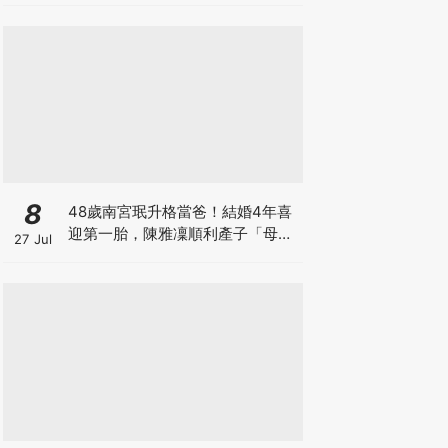
8
48歲南宮珉升格當爸！結婚4年喜
迎第一胎，陳雅凜順利產子「母子
27 Jul
平安」