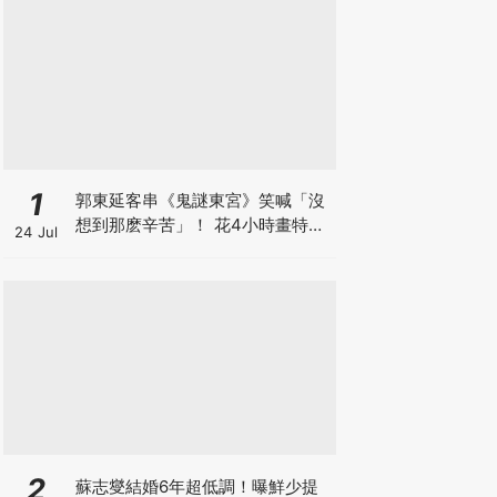
1
郭東延客串《鬼謎東宮》笑喊「沒
想到那麽辛苦」！ 花4小時畫特效
24 Jul
妝：連表情都做不了
2
蘇志燮結婚6年超低調！曝鮮少提