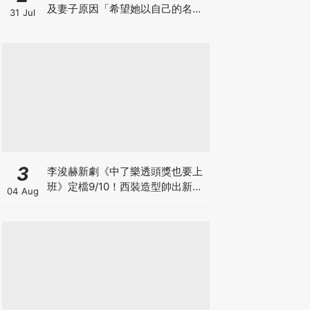
及妻子原因「希望她以自己的名字
31 Jul
生活」
3
李浚赫新劇《中了樂透頭獎也要上
班》定檔9/10！西裝造型帥出新高
04 Aug
度～