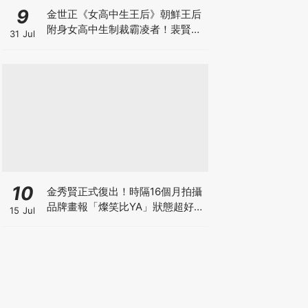
9
金世正《女高中生王后》朝鮮王后
附身女高中生制裁霸凌者！裴賢聖.
31 Jul
曹瀚結也加盟
10
金秀賢正式復出！時隔16個月拍攝
品牌畫報「燦笑比YA」狀態超好，
15 Jul
爆已收到40個劇本