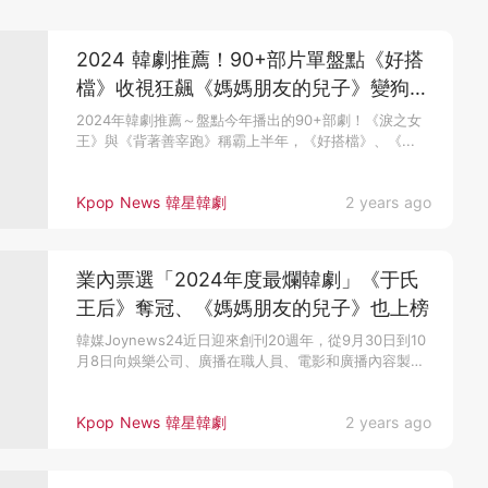
2024 韓劇推薦！90+部片單盤點《好搭
檔》收視狂飆《媽媽朋友的兒子》變狗血
劇
2024年韓劇推薦～盤點今年播出的90+部劇！《淚之女
王》與《背著善宰跑》稱霸上半年，《好搭檔》、《...
Kpop News 韓星韓劇
2 years ago
業內票選「2024年度最爛韓劇」《于氏
王后》奪冠、《媽媽朋友的兒子》也上榜
韓媒Joynews24近日迎來創刊20週年，從9月30日到10
月8日向娛樂公司、廣播在職人員、電影和廣播內容製作
人以及娛...
Kpop News 韓星韓劇
2 years ago