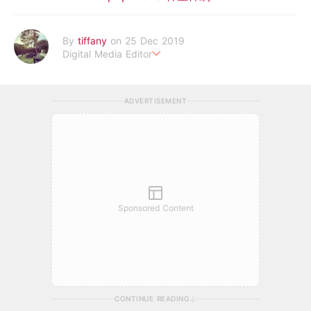
By
tiffany
on 25 Dec 2019
Digital Media Editor
老骨頭還在追星，我是資深鳥寶寶。
ADVERTISEMENT
Sponsored Content
CONTINUE READING