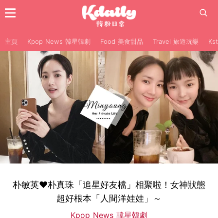
主頁
Kpop News 韓星韓劇
Food 美食甜品
Travel 旅遊玩樂
Ks
朴敏英♥朴真珠「追星好友檔」相聚啦！女神狀態
超好根本「人間洋娃娃」～
Kpop News 韓星韓劇