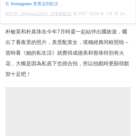
在 Instagram 查看這則貼文
박진주（@jinjoo1224）分享的貼文
於
PDT 2019 年 7月 月 24 日 下午 9:59
朴敏英和朴真珠在今年7月時還一起結伴出國旅遊，曬
出了看夜景的照片，美景配美女，堪稱經典同框照啦～
當時看《她的私生活》就覺得成德美和善珠特別有火
花，大概是因為私底下也很合拍，所以拍戲時更顯得默
契十足吧！