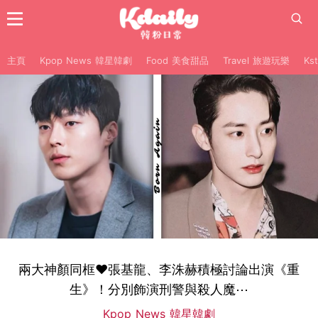
主頁
Kpop News 韓星韓劇
Food 美食甜品
Travel 旅遊玩樂
Ks
兩大神顏同框♥張基龍、李洙赫積極討論出演《重
生》！分別飾演刑警與殺人魔⋯
Kpop News 韓星韓劇