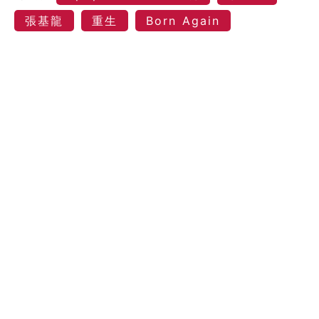
張基龍
重生
Born Again