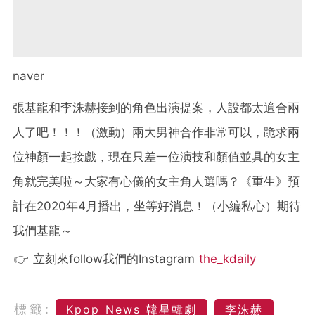
naver
張基龍和李洙赫接到的角色出演提案，人設都太適合兩
人了吧！！！（激動）兩大男神合作非常可以，跪求兩
位神顏
一起接戲，現在只差一位演技和顏值並具的女主
角就完美啦～大家有心儀的女主角人選嗎？《重生》預
計在2020年4月播出，坐等好消息！（小編私心）期待
我們基龍～
👉 立刻來follow我們的Instagram
the_kdaily
標籤:
Kpop News 韓星韓劇
李洙赫