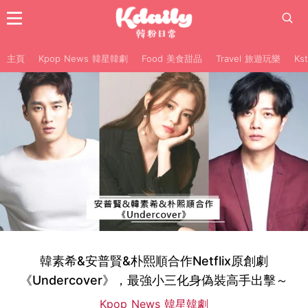
主頁
Kpop News 韓星韓劇
Food 美食甜品
Travel 旅遊玩樂
Ks
韓素希&安普賢&朴熙順合作Netflix原創劇
《Undercover》，最強小三化身偽裝高手出擊～
Kpop News 韓星韓劇