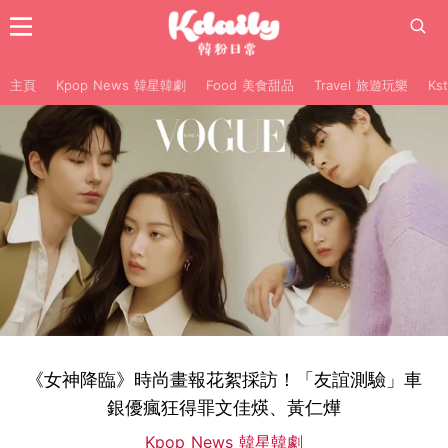
主頁
Kpop News 韓星韓劇
Food 美食甜品
Travel 旅遊玩樂
Ks
《女神降臨》時尚畫報花絮採訪！「友誼測驗」車
銀優瘋狂得罪文佳煐、黃仁燁
Kpop News 韓星韓劇