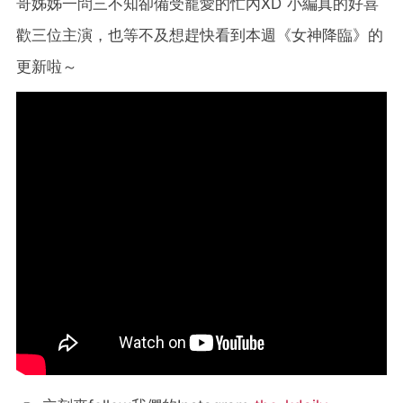
哥姊姊一問三不知卻備受寵愛的忙內XD 小編真的好喜
歡三位主演，也等不及想趕快看到本週《女神降臨》的
更新啦～