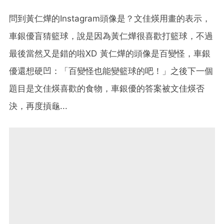
問到黃仁燁的Instagram頭像是？文佳煐用畫的表示，
車銀優盲猜籃球，說是因為黃仁燁很喜歡打籃球，不過
最後當然又是錯的啦XD 黃仁燁的頭像是百變怪，車銀
優還想硬凹：「百變怪也能變籃球的吧！」之後下一個
題目是文佳煐喜歡的食物，車銀優的答案被文佳煐否
決，再度摃龜...