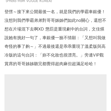
Photo from VOGUE KOREA
登愣～接下來公開最後一名，就是我們的學霸車銀優！
沒想到我們學霸弟弟對哥哥姊姊們如此no關心，還想不
想在片場混下去啊XD 懲罰是重現劇中的台詞，文佳煐
說她有挑好一句了，車銀優一臉不情願：「又想叫我做
奇怪的事了齁～」不過最後還是乖乖重現了溫柔版與高
冷版的這句台詞：「妳不化妝也很漂亮。」旁邊VIP觀
賞席的哥哥姊姊聽完都覺得超肉麻但超滿足哈哈！