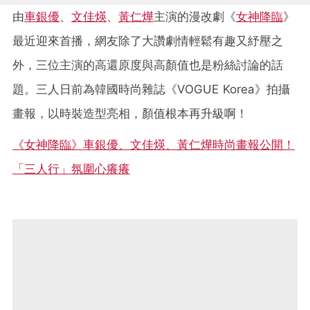
由
車銀優
、
文佳煐
、
黃仁燁
主演的漫改劇《
女神降臨
》
最近迎來首播，網友除了大讚劇情輕鬆有趣又紓壓之
外，三位主演的高還原度與高顏值也是粉絲討論的話
題。三人日前為韓國時尚雜誌《VOGUE Korea》拍攝
畫報，以時裝造型亮相，顏值根本再升級啊！
《女神降臨》車銀優、文佳煐、黃仁燁時尚畫報公開！
「三人行」氛圍心癢癢