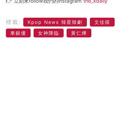
👉 立刻來follow我們的Instagram
the_kdaily
標籤:
Kpop News 韓星韓劇
文佳煐
車銀優
女神降臨
黃仁燁