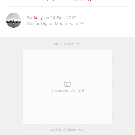
By
Kelly
on 14 Dec 2020
Senior Digital Media Editor
假韓妞真台妹///日常追星追劇。
ADVERTISEMENT
Sponsored Content
CONTINUE READING