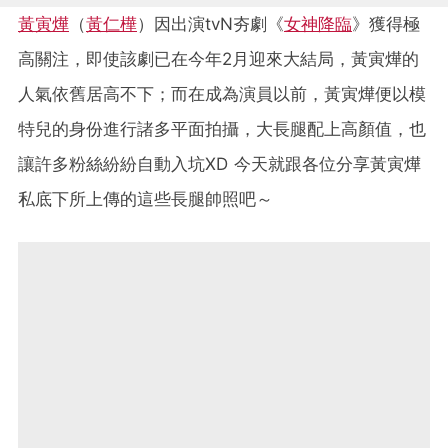
黃寅燁
（
黃仁樺
）因出演tvN夯劇《
女神降臨
》獲得極
高關注，即使該劇已在今年2月迎來大結局，黃
寅燁的
人氣依舊居高不下；而在成為演員以前，黃寅燁便以模
特兒的身份進行諸多平面拍攝，大長腿配上高顏值，也
讓許多粉絲紛紛自動入坑XD 今天就跟各位分享黃寅燁
私底下所上傳的這些長腿帥照吧～