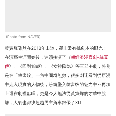
Photo from NAVER
黃寅燁雖然在2018年出道，卻非常有挑劇本的眼光！
在演藝生涯開始後，連續接演了
《
朝鮮浪漫喜劇–綠豆
傳
》、《回到18歲》、《女神降臨》等三部夯劇，特別
是在「韓書竣」一角中圈粉無數，很多劇迷看到從原漫
中走入現實的人物後，紛紛墜入韓書竣的魅力中～再加
上還在劇裡獻唱，更是令人無法從
黃寅燁的才華中脫
離，
人氣也都快超越男主角車銀優了XD