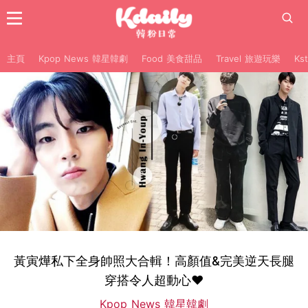
主頁
Kpop News 韓星韓劇
Food 美食甜品
Travel 旅遊玩樂
Ks
黃寅燁私下全身帥照大合輯！高顏值&完美逆天長腿
穿搭令人超動心❤
Kpop News 韓星韓劇