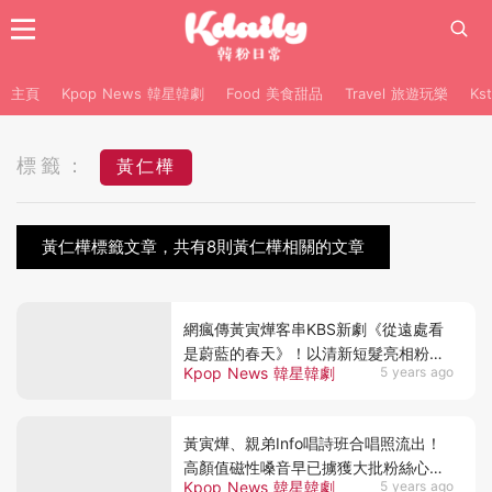
主頁
Kpop News 韓星韓劇
Food 美食甜品
Travel 旅遊玩樂
Ks
標籤：
黃仁樺
黃仁樺標籤文章，共有8則黃仁樺相關的文章
網瘋傳黃寅燁客串KBS新劇《從遠處看
是蔚藍的春天》！以清新短髮亮相粉絲
Kpop News 韓星韓劇
5 years ago
再次戀愛❤
黃寅燁、親弟Info唱詩班合唱照流出！
高顏值磁性嗓音早已擄獲大批粉絲心啦
Kpop News 韓星韓劇
5 years ago
❤