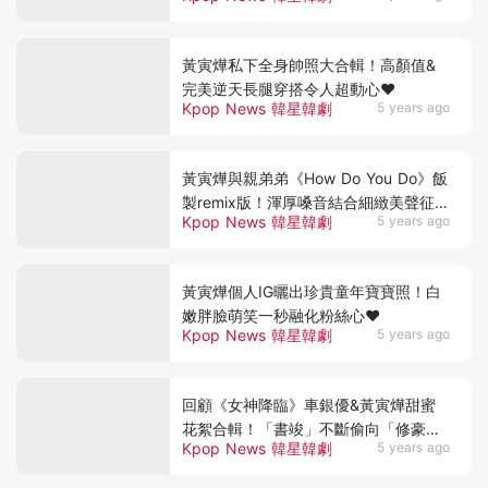
黃寅燁私下全身帥照大合輯！高顏值&
完美逆天長腿穿搭令人超動心❤
Kpop News 韓星韓劇
5 years ago
黃寅燁與親弟弟《How Do You Do》飯
製remix版！渾厚嗓音結合細緻美聲征服
Kpop News 韓星韓劇
5 years ago
人心❤
黃寅燁個人IG曬出珍貴童年寶寶照！白
嫩胖臉萌笑一秒融化粉絲心❤
Kpop News 韓星韓劇
5 years ago
回顧《女神降臨》車銀優&黃寅燁甜蜜
花絮合輯！「書竣」不斷偷向「修豪」
Kpop News 韓星韓劇
5 years ago
示愛：你是我的❤