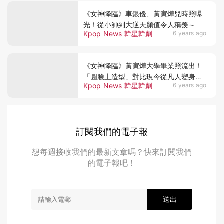
《女神降臨》車銀優、黃寅燁兒時照曝
光！從小帥到大逆天顏值令人稱羨～
Kpop News 韓星韓劇
6 years ago
《女神降臨》黃寅燁大學畢業照流出！
「圓臉土造型」對比現今從凡人變身男
Kpop News 韓星韓劇
6 years ago
神
訂閱我們的電子報
想每週接收我們的最新文章嗎？快來訂閱我們
的電子報吧！
送出