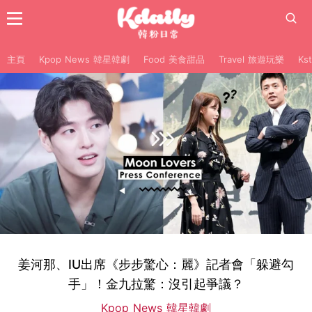
主頁
Kpop News 韓星韓劇
Food 美食甜品
Travel 旅遊玩樂
Ks
姜河那、IU出席《步步驚心：麗》記者會「躲避勾
手」！金九拉驚：沒引起爭議？
Kpop News 韓星韓劇