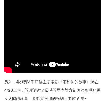
另外，姜河那&千玗嬉主演電影《雨和你的故事》將在
4/28上映，該片講述了長時間思念對方卻無法相​​見的男
女之間的故事。喜歡姜河那的粉絲不要錯過囉～