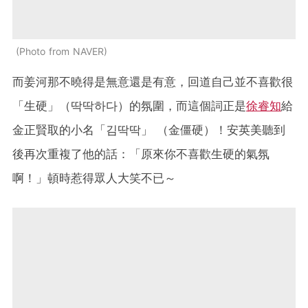
Photo from NAVER
而姜河那不曉得是無意還是有意，回道自己並不喜歡很
「生硬」（딱딱하다）的氛圍，而這個詞正是
徐睿知
給
金正賢取的小名「김딱딱」 （金僵硬）！安英美聽到
後再次重複了他的話：「原來你不喜歡生硬的氣氛
啊！」頓時惹得眾人大笑不已～