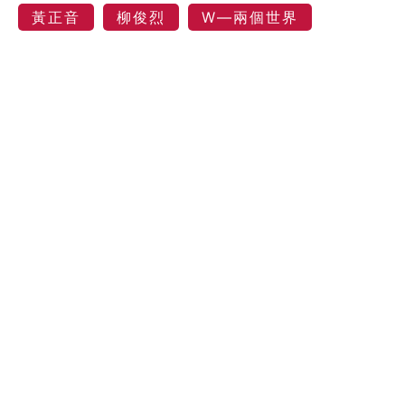
黃正音
柳俊烈
W—兩個世界