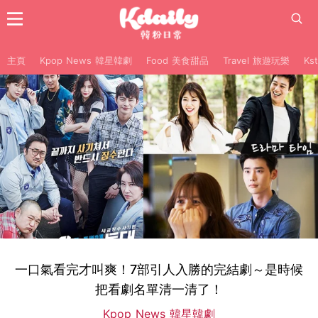
主頁
Kpop News 韓星韓劇
Food 美食甜品
Travel 旅遊玩樂
Ks
一口氣看完才叫爽！7部引人入勝的完結劇～是時候
把看劇名單清一清了！
Kpop News 韓星韓劇