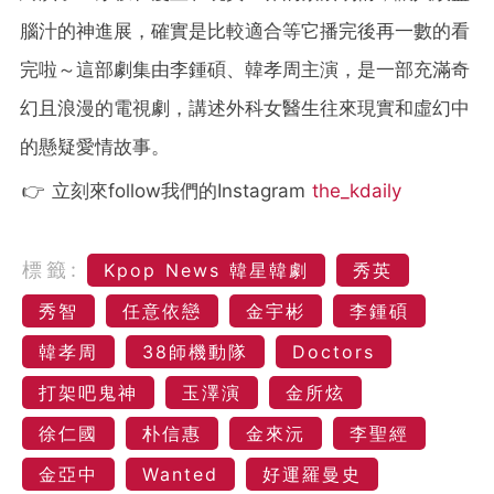
腦汁的神進展，確實是比較適合等它播完後再一數的看
完啦～這部劇集由李鍾碩、韓孝周主演，是一部充滿奇
幻且浪漫的電視劇，講述外科女醫生往來現實和虛幻中
的懸疑愛情故事。
👉 立刻來follow我們的Instagram
the_kdaily
標籤:
Kpop News 韓星韓劇
秀英
秀智
任意依戀
金宇彬
李鍾碩
韓孝周
38師機動隊
Doctors
打架吧鬼神
玉澤演
金所炫
徐仁國
朴信惠
金來沅
李聖經
金亞中
Wanted
好運羅曼史