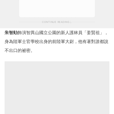
CONTINUE READING
朱智勛
飾演智異山國立公園的新人護林員「姜賢祖」，
身為陸
軍士官學校出身的前陸軍大尉，他有著對誰都說
不出口的祕密。