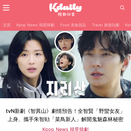
主頁
Kpop News 韓星韓劇
Food 美食甜品
Travel 旅遊玩樂
Ks
tvN新劇《智異山》劇情預告！全智賢「野蠻女友」
上身、攜手朱智勛「菜鳥新人」解開鬼魅森林秘密
Kpop News 韓星韓劇