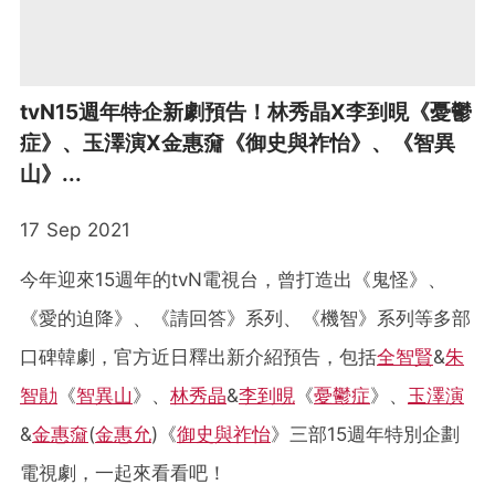
tvN15週年特企新劇預告！林秀晶X李到晛《憂鬱
症》、玉澤演X金惠奫《御史與祚怡》、《智異
山》...
17 Sep 2021
今年迎來15週年的tvN電視台，曾打造出《鬼怪》、
《愛的迫降》、《請回答》系列、《機智》系列等多部
口碑韓劇，官方近日釋出新介紹預告，包括
全智賢
&
朱
智勛
《
智異山
》、
林秀晶
&
李到晛
《
憂鬱症
》、
玉澤演
&
金惠奫
(
金惠允
)《
御史與祚怡
》三部15週年特別企劃
電視劇，一起來看看吧！