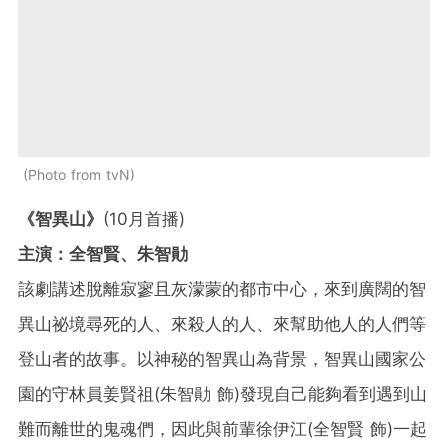
Photo from tvN
《智異山》
(10月首播)
主演：全智賢、朱智勛
該劇講述脫離寂寥且灰濛蒙的都市中心，來到廣闊的智
異山祕境尋死的人、來殺人的人、來幫助他人的人們等
登山者的故事。以神秘的智異山為背景，智異山國家公
園的守林員姜賢祖(朱智勛 飾)發現自己能夠看到遇到山
難而離世的鬼魂們，因此與前輩徐伊江(全智賢 飾)一起