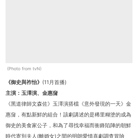
Photo from tvN
《御史與祚怡》
(11月首播)
主演：玉澤演、金惠奫
《黑道律師文森佐》玉澤演搭檔《意外發現的一天》金
惠奫，有點新鮮的組合！該劇講述的是稀里糊塗的成為
御史的美食家公子，和為了尋找幸福而衝鋒陷陣的朝鮮
時代寄別夫人(離婚女)之間的明朗愛情喜劇調查冒險