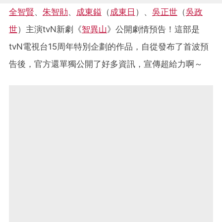
全智賢
、
朱智勛
、
成東鎰
（
成東日
）、
吳正世
（
吳政
世
）主演tvN新劇《
智異山
》公開劇情預告！這部是
tvN電視台15周年特別企劃的作品，自從發布了首波預
告後，官方還單獨公開了好多資訊，宣傳超給力啊～