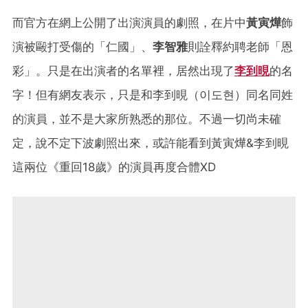
而官方在網上公開了出演演員的劇照，在片中
黃寅燁
飾
演被毆打受傷的「仁國」、
李智雅
則詮釋約聘老師「恩
彩」。只是在出演者的名單裡，居然出現了
李到晛
的名
字！但有網友表示，只是和李到晛（이도현）同名同姓
的演員，並不是大家所熟悉的那位。不過一切尚未確
定，說不定下波劇照出來，或許能看到黃寅燁&李到晛
這兩位《重回18歲》的演員再度合體XD