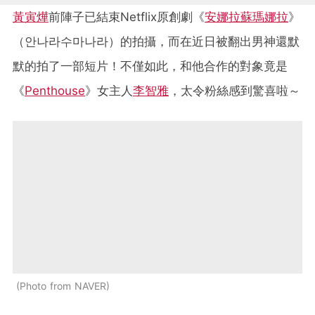
黃寅燁
前陣子已結束
Netflix原創劇《
安娜拉蘇瑪娜拉
》
（안나라수마나라）的拍攝，而在近日被翻出男神還默
默的拍了一部短片！不僅如此，和他合作的對象竟是
《
Penthouse
》女主人
李智雅
，太令粉絲感到驚喜啦～
Photo from NAVER