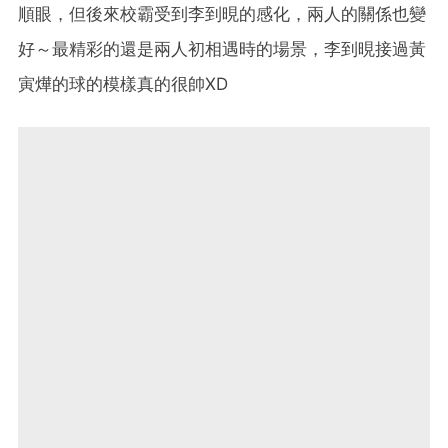
順眼，但後來校霸受到李到晛的感化，兩人的關係也變
好～最精彩的還是兩人初相遇時的場景，李到晛接過黃
寅燁的球的模樣真的很帥XD