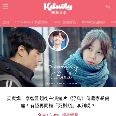
主頁
Kpop News 韓星韓劇
Food 美食甜品
Travel 旅遊玩樂
Ks
黃寅燁、李智雅領銜主演短片《浮鳥》傳遞家暴傷
痛！有望再同框「死對頭」李到晛？
Kpop News 韓星韓劇