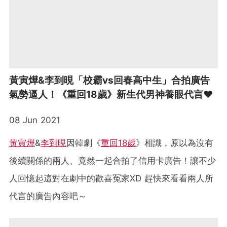
黃寅燁&李到晛「校霸vs回春高中生」合拍廣告
氣勢逼人！《重回18歲》新生代男神養眼代言❤
08 Jun 2021
黃寅燁
&
李到晛
因韓劇《
重回18歲
》相識，原以為沒有
後續關係的兩人、竟然一起合拍了信用卡廣告！讓不少
人回憶起這對在劇中的歡喜冤家XD 趕快來看看兩人所
代言的廣告內容吧～