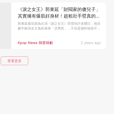
《淚之女王》郭東延「財閥家的傻兒子」
其實擁有爆肌好身材！超粗壯手臂真的
Man爆♥
郭東延最近因為出演《淚之女王》而受到許多關注，他在
劇中飾演女主角的弟弟「洪秀哲」，不但是個幹啥啥不
行...
Kpop News 韓星韓劇
2 years ago
查看更多