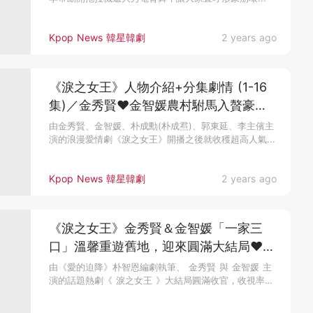
Kpop News 韓星韓劇
2 years ago
《淚之女王》人物介紹+分集劇情 (1-16
集)／金秀賢♥金智媛農村駙馬入贅豪門
千金
由金秀賢、金智媛、朴成勳(朴成焄)、郭東延、李主儐主
演的浪漫愛情劇《淚之女王》開播之後就收穫超高人氣...
Kpop News 韓星韓劇
2 years ago
《淚之女王》金秀賢＆金智媛「一家三
口」溫馨重遊舊地，迎來圓滿大結局♥
(ep15-16)
由《愛的迫降》朴智恩編劇執筆、 金秀賢 與 金智媛 主
演的話題熱劇《 淚之女王 》大結局圓滿收官，收視率以
24.850%...