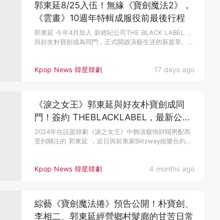
郭東延8/25入伍！無緣《寶劍魔法2》，
《雲畫》10週年特輯成服役前最後行程
郭東延 今年4月加入 新經紀公司THE BLACK LABEL ，
與好友朴寶劍成為同門，正式開啟演藝生涯的新篇章。近
期他...
Kpop News 韓星韓劇
17 days ago
《淚之女王》郭東延與好友朴寶劍成同
門！簽約 THEBLACKLABEL，最新公式
照帥翻～
2024年在話題韓劇《淚之女王》中飾演癡情財閥男配而
受到關注的 郭東延 ，近日與前東家Blitzway娛樂合約期
滿後不再...
Kpop News 韓星韓劇
4 months ago
綜藝《寶劍魔法捲》預告公開！朴寶劍、
李相二、郭東延經營鄉村髮廊的甘苦日常