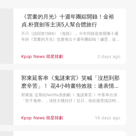
《雲畫的月光》十週年團綜開錄！金裕
貞.朴寶劍等主演5人幫合體旅行
不只《請回答1988》《鬼怪》... 今年同樣迎來開播十週
年的《雲畫的月光》也要推出十週年團綜啦！據悉，金裕
貞、朴寶劍、...
Kpop News 韓星韓劇
2 days ago
郭東延客串《鬼謎東宮》笑喊「沒想到那
麽辛苦」！ 花4小時畫特效妝：連表情都
做不了
郭東延 近期在Netflix原創劇《 鬼謎東宮 》中客串出演
「世子鬼神」，演技大獲好評！近日，他在接受採訪時透
露，由於角...
Kpop News 韓星韓劇
14 days ago