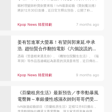
鄉村理髮師朴寶劍要來啦！tvN最新綜藝《寶劍魔法捲》
將於12月30日首播，近日官方釋出預告，公開了朴...
Kpop News 韓星韓劇
7 months ago
姜有皙進軍大螢幕！有望與郭東延.申承
浩. 趙怡賢合作翻拍電影《六個說謊的大
學生》
憑藉《苦盡柑來遇見你》、《機智住院醫生生活》、《瑞
草洞》等作品迅速崛起為新星的演員姜有皙，近日傳出有
望與趙怡賢、郭東延、...
Kpop News 韓星韓劇
9 months ago
《芬蘭租房生活》最新預告／李帝勳暴風
電臀舞～車銀優性感濕衣帥到哥哥們受不
了：適可而止！
tvN旅遊綜藝節目《芬蘭租房生活》定檔12月6日播出，
李帝勳開拖拉機還大秀電臀舞，讓大家直呼形象崩壞...