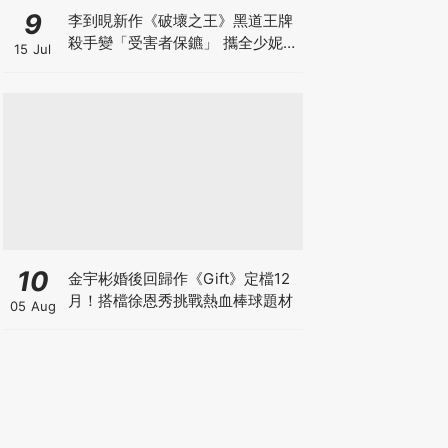
9
李到晛新作《破壞之王》黑道王牌
殺手變「受害者保鑣」 攜全少妮&
15 Jul
韓善伙實現正義
10
金宇彬婚後回歸作《Gift》定檔12
月！搭檔徐恩秀挑戰熱血棒球題材
05 Aug