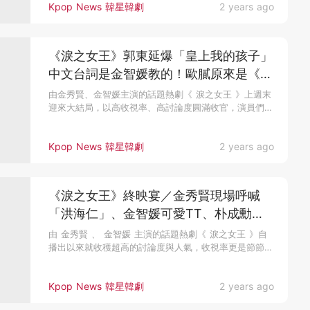
Kpop News 韓星韓劇
2 years ago
《淚之女王》郭東延爆「皇上我的孩子」
中文台詞是金智媛教的！歐膩原來是《甄
嬛傳》劇迷XD
由金秀賢、金智媛主演的話題熱劇《 淚之女王 》上週末
迎來大結局，以高收視率、高討論度圓滿收官，演員們也
陸續接受了終映採訪...
Kpop News 韓星韓劇
2 years ago
《淚之女王》終映宴／金秀賢現場呼喊
「洪海仁」、金智媛可愛TT、朴成勳求
饒：別討厭我
由 金秀賢 、 金智媛 主演的話題熱劇《 淚之女王 》自
播出以來就收穫超高的討論度與人氣，收視率更是節節攀
升。而該劇即將...
Kpop News 韓星韓劇
2 years ago