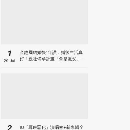
1
金鐘國結婚快1年讚：婚後生活真
好！親吐備孕計畫「會是嚴父」先
29 Jul
向未來子女道歉XD
2
IU「耳疾惡化」演唱會+新專輯全