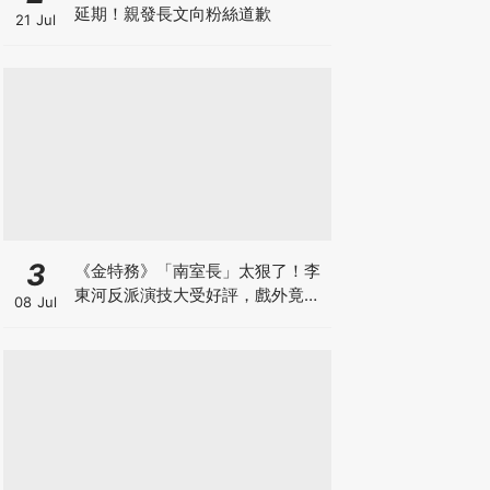
延期！親發長文向粉絲道歉
21 Jul
3
《金特務》「南室長」太狠了！李
東河反派演技大受好評，戲外竟是
08 Jul
Girl's Day素珍老公