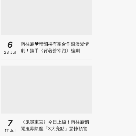
6
南柱赫♥韓韶禧有望合作浪漫愛情
劇！攜手《背著善宰跑》編劇
23 Jul
7
《鬼謎東宮》今日上線！南柱赫獨
闖鬼界除魔「3大亮點」驚悚預警
17 Jul