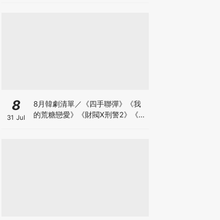
8
8月韓劇清單／《四手聯彈》《我
的荒糖戀愛》《財閥X刑警2》《鼠
31 Jul
惑》