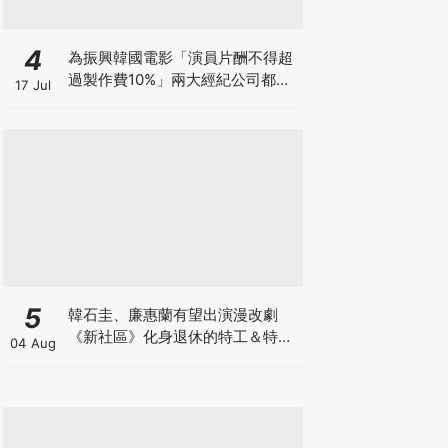
4
為振興韓國電影「演員片酬不得超
過製作費10%」兩大經紀公司都響
17 Jul
應
5
韓石圭、廉惠蘭有望出演漫改劇
《新社區》化身退休的特工＆特種
04 Aug
部隊員！