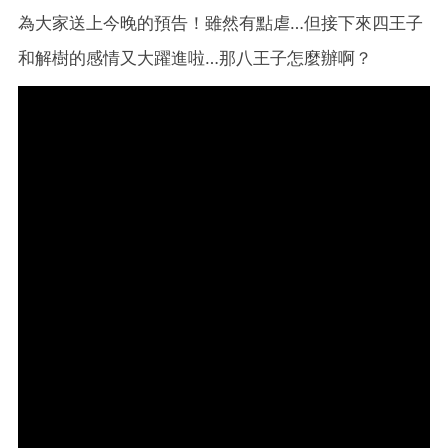
為大家送上今晚的預告！雖然有點虐…但接下來四王子
和解樹的感情又大躍進啦…那八王子怎麼辦啊？