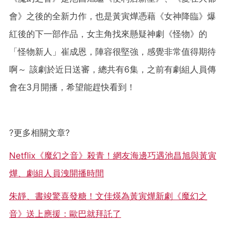
會》之後的全新力作，也是黃寅燁憑藉《女神降臨》爆
紅後的下一部作品，女主角找來懸疑神劇《怪物》的
「怪物新人」崔成恩，陣容很堅強，感覺非常值得期待
啊～ 該劇於近日送審，總共有6集，之前有劇組人員傳
會在3月開播，希望能趕快看到！
?
更多相關文章
?
Netflix《魔幻之音》殺青！網友海邊巧遇池昌旭與黃寅
燁、劇組人員洩開播時間
朱靜、書竣驚喜發糖！文佳煐為黃寅燁新劇《魔幻之
音》送上應援：歐巴就拜託了