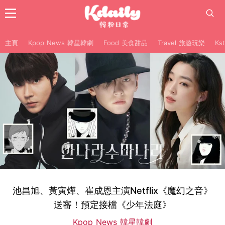
主頁
Kpop News 韓星韓劇
Food 美食甜品
Travel 旅遊玩樂
Ks
池昌旭、黃寅燁、崔成恩主演Netflix《魔幻之音》
送審！預定接檔《少年法庭》
Kpop News 韓星韓劇