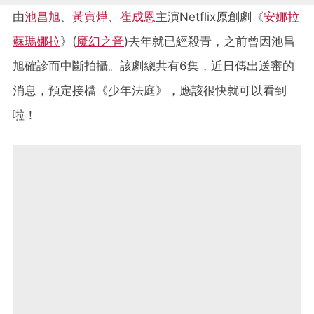
由
池昌旭
、
黃寅燁
、
崔成恩
主演Netflix原創劇《
安娜拉
蘇瑪娜拉
》(
魔幻之音
)去年就已經殺青，之前曾因池昌
旭確診而中斷拍攝。該劇總共有6集，近日傳出送審的
消息，預定接檔《少年法庭》，應該很快就可以看到
啦！