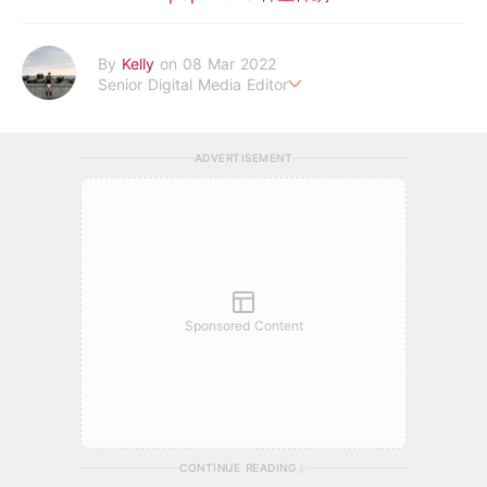
By
Kelly
on 08 Mar 2022
Senior Digital Media Editor
假韓妞真台妹///日常追星追劇。
ADVERTISEMENT
Sponsored Content
CONTINUE READING