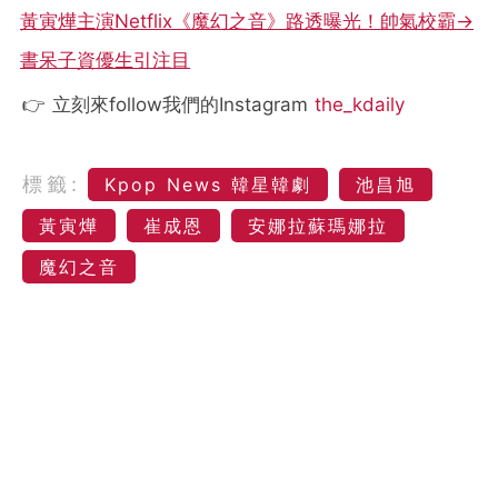
黃寅燁主演Netflix《魔幻之音》路透曝光！帥氣校霸→
書呆子資優生引注目
👉 立刻來follow我們的Instagram
the_kdaily
標籤:
Kpop News 韓星韓劇
池昌旭
黃寅燁
崔成恩
安娜拉蘇瑪娜拉
魔幻之音