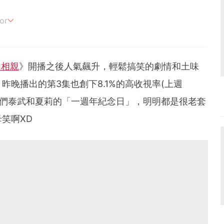
or
追劇。
內相親
》開播之後人氣飆升，輕鬆搞笑的劇情和土味
晚播出的第3集也創下8.1%的高收視率(上週
了我們泰武和夏莉的「一週年紀念日」，明明都是很老套
笑啊XD