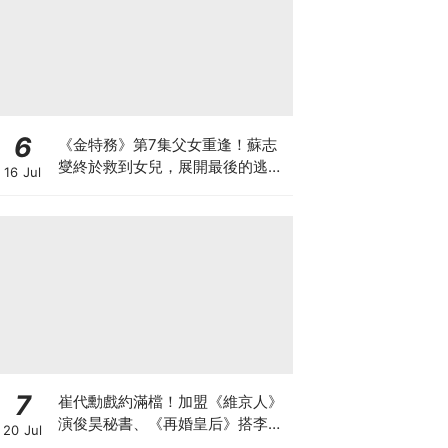
6
《金特務》第7集父女重逢！蘇志
燮終於救到女兒，展開最後的逃脫
16 Jul
激戰
7
崔代勳戲約滿檔！加盟《維京人》
演俊昊秘書、《再婚皇后》搭李鍾
20 Jul
碩迎事業巔峰