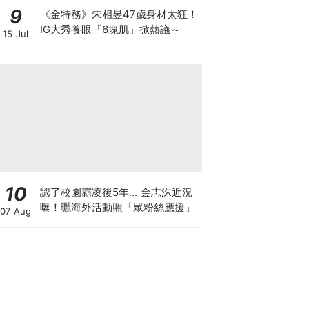
9
《金特務》朱相昱47歲身材太狂！
IG大秀養眼「6塊肌」掀熱議～
15 Jul
10
認了校園霸凌後5年... 金志洙近況
曝！曬海外活動照「眾粉絲應援」
07 Aug