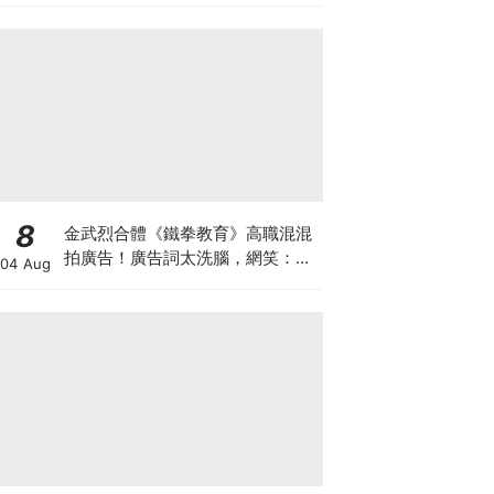
8
金武烈合體《鐵拳教育》高職混混
拍廣告！廣告詞太洗腦，網笑：像
04 Aug
在看續集