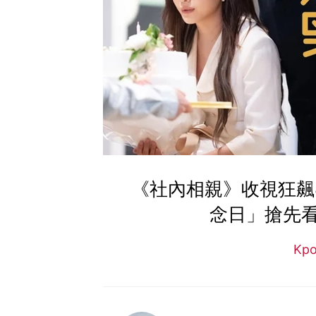
《社內相親》收視狂飆8
念日」搶先
Kp