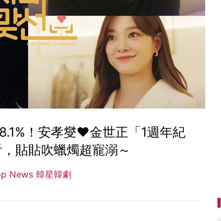
.1%！安孝燮♥金世正「1週年紀
看，貼貼吹蠟燭超寵溺～
op News 韓星韓劇