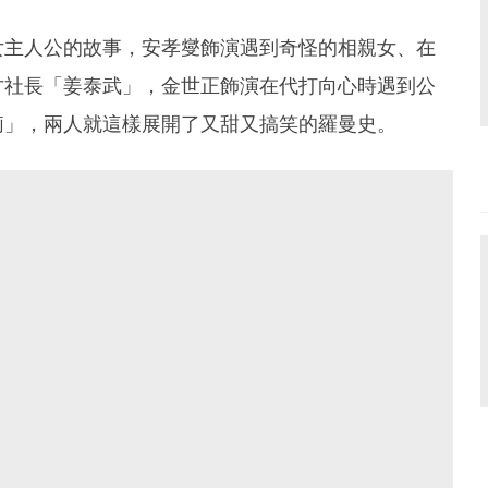
女主人公的故事，安孝燮飾演遇到奇怪的相親女、在
才社長「姜泰武」，金世正飾演在代打向心時遇到公
莉」，兩人就這樣展開了又甜又搞笑的羅曼史。