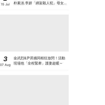
朴素淡.李妍「綁架殺人犯」母女檔
15 Jul
8月殺瘋
3
金武烈&尹昇娥同框狂放閃！活動
現場他「全程緊牽」護妻超暖～
07 Aug