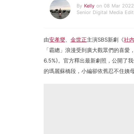
By
Kelly
on 08 Mar 2022
Senior Digital Media Edit
假韓妞真台妹///日常追星
由
安孝燮
、
金世正
主演SBS新劇《
社
「霸總」浪漫受到廣大觀眾們的喜愛，昨
6.5%)。官方釋出最新劇照，公開
的瑪麗蘇橋段，小編卻依舊忍不住姨母