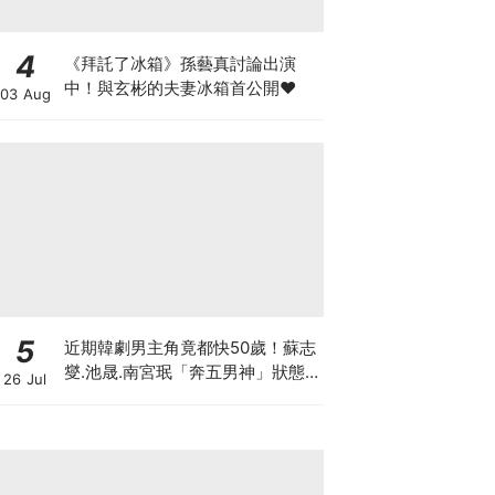
4
《拜託了冰箱》孫藝真討論出演
中！與玄彬的夫妻冰箱首公開♥
03 Aug
5
近期韓劇男主角竟都快50歲！蘇志
燮.池晟.南宮珉「奔五男神」狀態
26 Jul
太驚人