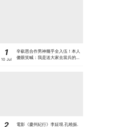
1
辛叡恩合作男神幾乎全入伍！本人
傻眼笑喊：我是送大家去當兵的人
10 Jul
嗎？
2
電影《慶州紀行》李姃垠.孔曉振.