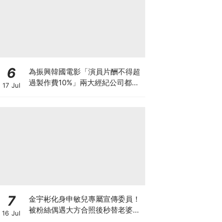
6
為振興韓國電影「演員片酬不得超
過製作費10%」兩大經紀公司都響
17 Jul
應
7
金宇彬化身申敏兒專屬宣傳委員！
被粉絲偶遇大方合照後秒替老婆宣
16 Jul
傳新作太有愛XD