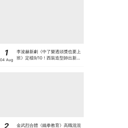
1
李浚赫新劇《中了樂透頭獎也要上
班》定檔9/10！西裝造型帥出新高
04 Aug
度～
2
金武烈合體《鐵拳教育》高職混混