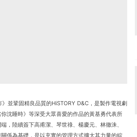
市》並鞏固精良品質的HiSTORY D&C，是製作電視劇
當你沈睡時》等深受大眾喜愛的作品的黃基勇代表所
開端，陸續簽下高甫潔、琴世祿、楊慶元、林徹洙、
伴關係為基礎，是以充實的管理方式擴大其力量的綜