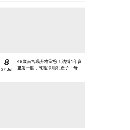
8
48歲南宮珉升格當爸！結婚4年喜
迎第一胎，陳雅凜順利產子「母子
27 Jul
平安」