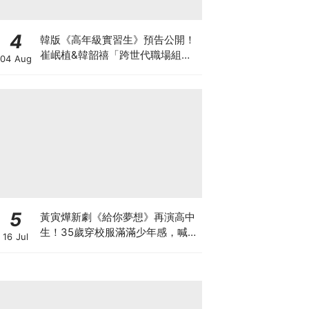
4
韓版《高年級實習生》預告公開！
崔岷植&韓韶禧「跨世代職場組
04 Aug
合」爆笑代溝預定
5
黃寅燁新劇《給你夢想》再演高中
生！35歲穿校服滿滿少年感，喊
16 Jul
話：真的是最後一次了