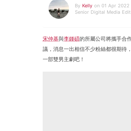
By
Kelly
on 01 Apr 2022
Senior Digital Media Edit
假韓妞真台妹///日常追星
宋仲基
與
李鍾碩
的所屬公司將攜手合
議，消息一出相信不少粉絲都很期待
一部雙男主劇吧！