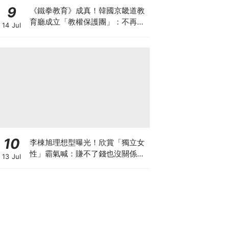
9
《鐵拳教育》成真！韓國京畿道教
育廳成立「教權保護團」：不再讓
14 Jul
老師獨自承擔
10
李棟旭理想型曝光！欣賞「獨立女
性」霸氣喊：賺不了錢也沒關係，
13 Jul
我賺的夠她花