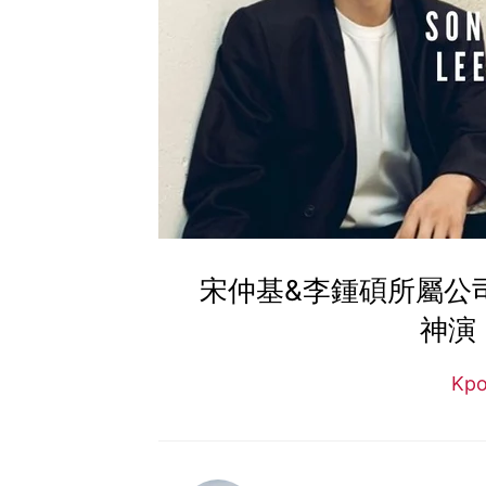
宋仲基&李鍾碩所屬公
神演
Kp