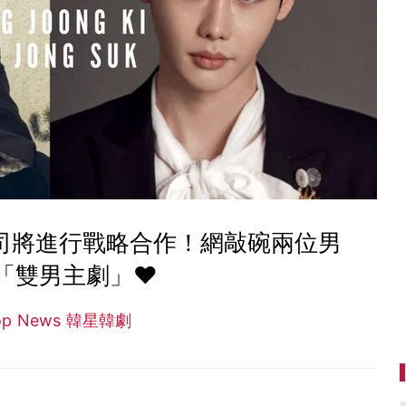
司將進行戰略合作！網敲碗兩位男
「雙男主劇」♥
op News 韓星韓劇