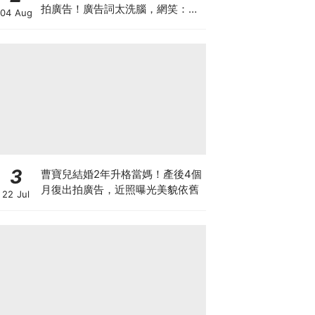
拍廣告！廣告詞太洗腦，網笑：像
04 Aug
在看續集
3
曹寶兒結婚2年升格當媽！產後4個
月復出拍廣告，近照曝光美貌依舊
22 Jul