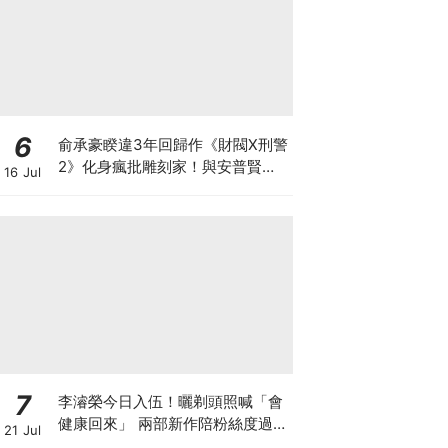
6
俞承豪睽違3年回歸作《財閥X刑警
2》化身瘋批雕刻家！與安普賢從
16 Jul
好友變敵人？
7
李濬榮今日入伍！曬剃頭照喊「會
健康回來」 兩部新作陪粉絲度過軍
21 Jul
白期