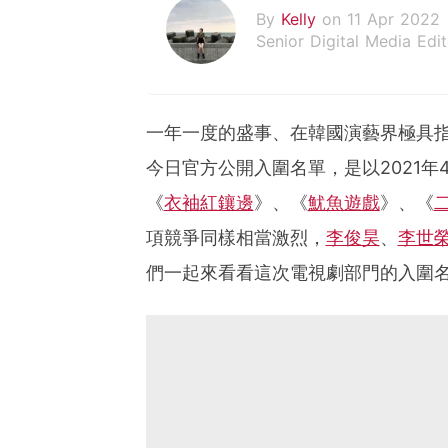
By
Kelly
on 11 Apr 2022
Senior Digital Media Edit
假韓妞真台妹///日常追星
一年一度的盛事、在韓國演藝界極具指
今日官方公開入圍名單，是以2021年4
《
衣袖紅鑲邊
》、《
魷魚遊戲
》、《
項競爭同樣相當激烈，
李俊昊
、
李世
們一起來看看這次電視劇部門的入圍