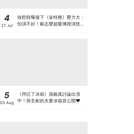
4
徐貹旼曝接下《金特務》壓力大：
怕演不好！蘇志燮超暖傳授演技，
27 Jul
送這「禮物」讓她感動爆哭
5
《拜託了冰箱》孫藝真討論出演
中！與玄彬的夫妻冰箱首公開♥
03 Aug