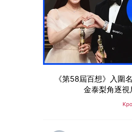
《第58屆百想》入圍
金泰梨角逐視
Kp