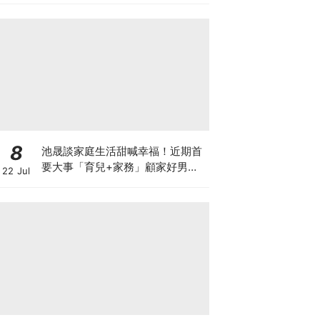
8
池晟談家庭生活甜喊幸福！近期首
要大事「育兒+家務」顧家好男人
22 Jul
認證