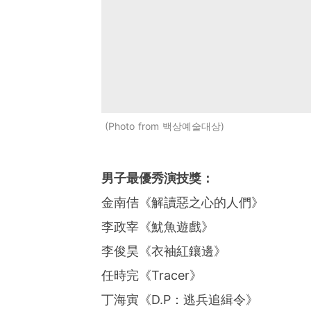
Photo from 백상예술대상
男子最優秀演技獎：
金南佶《解讀惡之心的人們》
李政宰《魷魚遊戲》
李俊昊《衣袖紅鑲邊》
任時完《Tracer》
丁海寅《D.P：逃兵追緝令》