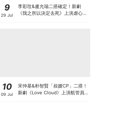
9
李彩玟&盧允瑞二搭確定！新劇
《我之所以決定去死》上演虐心穿
29 Jul
越羅曼史，2027年上缐
10
宋仲基&朴智賢「叔嫂CP」二搭！
新劇《Love Cloud》上演航管員x
09 Jul
飛行員的羅曼史～