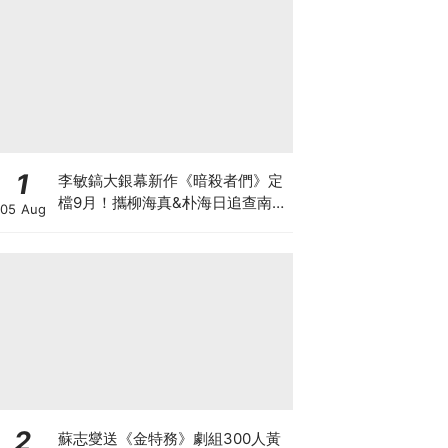
1
李敏鎬大銀幕新作《暗殺者們》定
檔9月！攜柳海真&朴海日追查南韓
05 Aug
前第一夫人遇刺真相
2
蘇志燮送《金特務》劇組300人黃