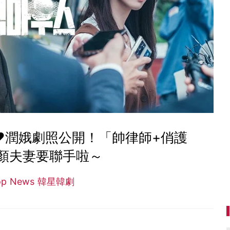
♥潤娥劇照公開！「帥律師+俏護
顏夫妻要聯手啦～
op News 韓星韓劇