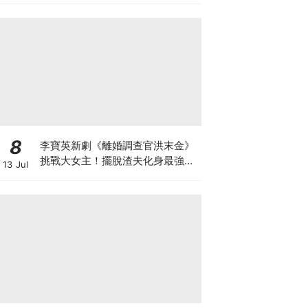
8
李寶英新劇《離婚調查官洪末金》
挑戰大女主！擺脫渣夫化身最強單
13 Jul
親媽，拚事業重啟人生