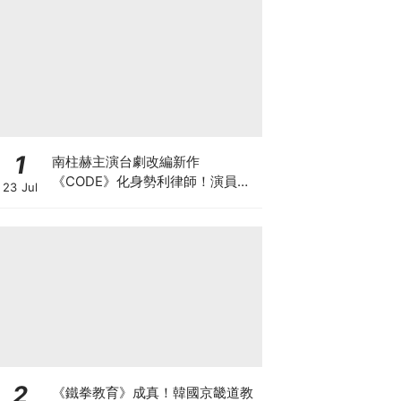
1
南柱赫主演台劇改編新作
《CODE》化身勢利律師！演員陣
23 Jul
容正式官宣
2
《鐵拳教育》成真！韓國京畿道教