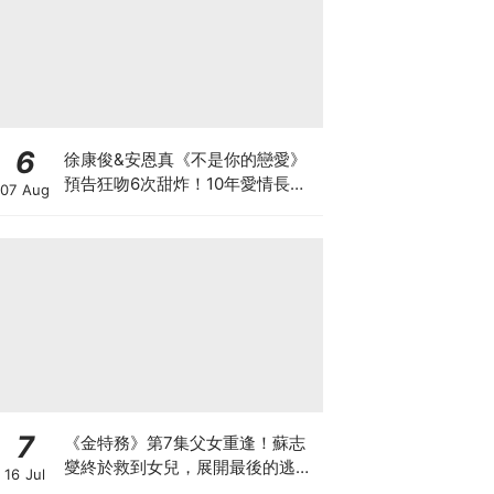
6
徐康俊&安恩真《不是你的戀愛》
預告狂吻6次甜炸！10年愛情長跑
07 Aug
竟「婚前雙出軌」？
7
《金特務》第7集父女重逢！蘇志
燮終於救到女兒，展開最後的逃脫
16 Jul
激戰