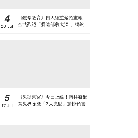
4
《鐵拳教育》四人組重聚拍畫報，
金武烈認「愛這部劇太深 」網敲：
20 Jul
快拍第二季！
5
《鬼謎東宮》今日上線！南柱赫獨
闖鬼界除魔「3大亮點」驚悚預警
17 Jul