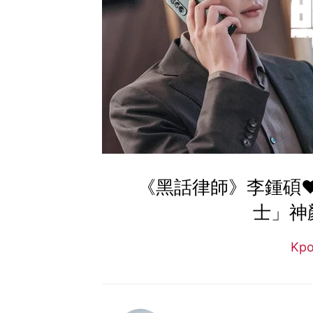
《黑話律師》李鍾碩
士」神
Kp