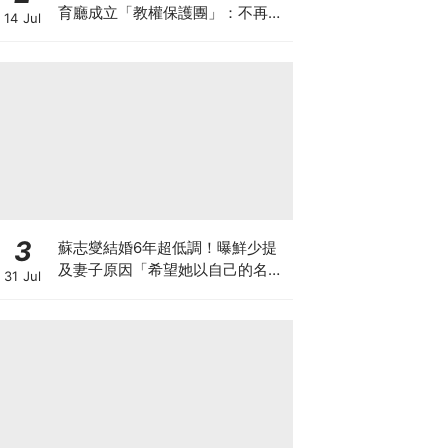
育廳成立「教權保護團」：不再讓
14 Jul
老師獨自承擔
3
蘇志燮結婚6年超低調！曝鮮少提
及妻子原因「希望她以自己的名字
31 Jul
生活」