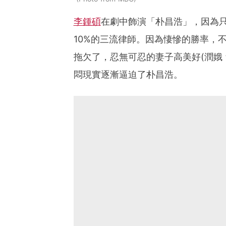
李鍾碩
在劇中飾演「朴昌浩」，因為只顧
10%的三流律師。因為悽慘的勝率，
拖欠了，忍無可忍的妻子高美好(潤娥
悶現實逐漸逼迫了朴昌浩。