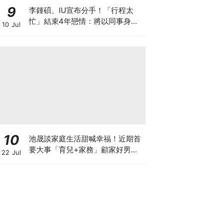
9
李鍾碩、IU宣布分手！「行程太
忙」結束4年戀情：將以同事身分
10 Jul
相處
10
池晟談家庭生活甜喊幸福！近期首
要大事「育兒+家務」顧家好男人
22 Jul
認證