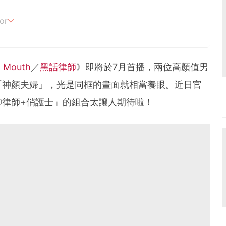
or
追劇。
g Mouth
／
黑話律師
》即將於7月首播，兩位高顏值男
「神顏夫婦」，光是同框的畫面就相當養眼。近日官
帥律師+俏護士」的組合太讓人期待啦！