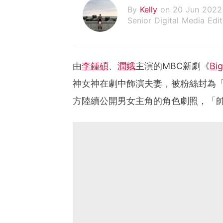
By
Kelly
on 20 Jun 2022
Senior Digital Media Edit
假韓妞真台妹///日常追星
由
李鍾碩
、
潤娥
主演的MBC新劇《
Bi
神女神在劇中飾演夫妻，被粉絲封為
方陸續公開男女主角的角色劇照，「