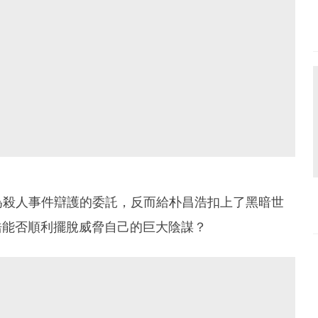
為殺人事件辯護的委託，反而給朴昌浩扣上了黑暗世
朴昌浩能否順利擺脫威脅自己的巨大陰謀？