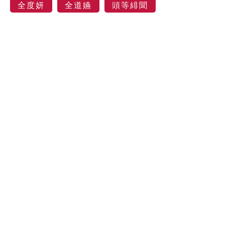
全度妍
全道嬿
頭等緋聞