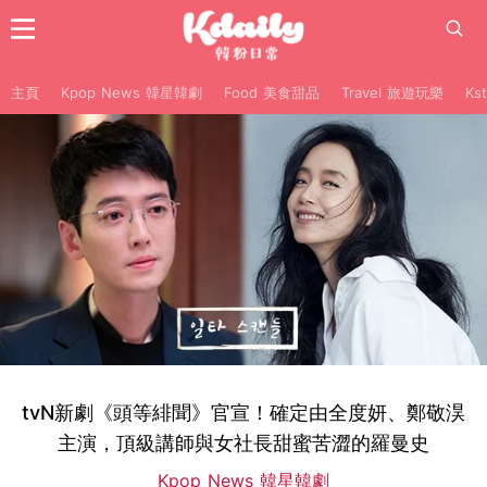
主頁
Kpop News 韓星韓劇
Food 美食甜品
Travel 旅遊玩樂
Ks
tvN新劇《頭等緋聞》官宣！確定由全度妍、鄭敬淏
主演，頂級講師與女社長甜蜜苦澀的羅曼史
Kpop News 韓星韓劇