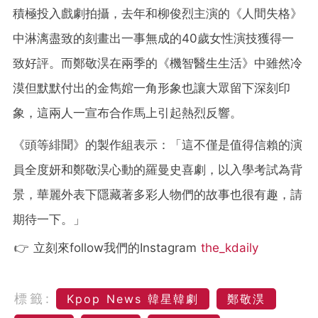
積極投入戲劇拍攝，去年和柳俊烈主演的《人間失格》
中淋漓盡致的刻畫出一事無成的40歲女性演技獲得一
致好評。而鄭敬淏在兩季的《機智醫生生活》中雖然冷
漠但默默付出的金雋婠一角形象也讓大眾留下深刻印
象，這兩人一宣布合作馬上引起熱烈反響。
《頭等緋聞》的製作組表示：「這不僅是值得信賴的演
員全度妍和鄭敬淏心動的羅曼史喜劇，以入學考試為背
景，華麗外表下隱藏著多彩人物們的故事也很有趣，請
期待一下。」
👉 立刻來follow我們的Instagram
the_kdaily
標籤:
Kpop News 韓星韓劇
鄭敬淏