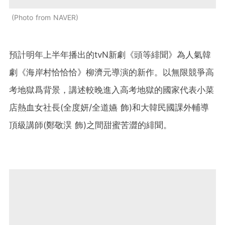
Photo from NAVER
預計明年上半年播出的tvN新劇《頭等緋聞》為人氣韓
劇《海岸村恰恰恰》柳濟元導演的新作。以無限競爭高
考地獄爲背景，講述較晚進入高考地獄的國家代表小菜
店熱血女社長(全度妍/全道嬿 飾)和大韓民國課外輔導
頂級講師(鄭敬淏 飾)之間甜蜜苦澀的緋聞。