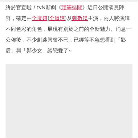
終於官宣啦！tvN新劇《
頭等緋聞
》近日公開演員陣
容，確定由
全度妍
(
全道嬿
)及
鄭敬淏
主演，兩人將演繹
不同色彩的角色，展現有別於之前的全新魅力。消息一
公佈後，不少劇迷興奮不已，已經等不急想看到「影
后」與「鄭少女」談戀愛了~