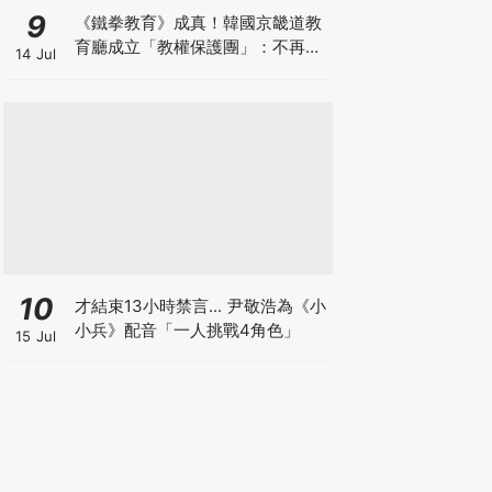
9
《鐵拳教育》成真！韓國京畿道教
育廳成立「教權保護團」：不再讓
14 Jul
老師獨自承擔
10
才結束13小時禁言... 尹敬浩為《小
小兵》配音「一人挑戰4角色」
15 Jul