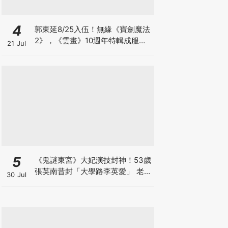
4
郭東延8/25入伍！無緣《寶劍魔法
2》，《雲畫》10週年特輯成服役
21 Jul
前最後行程
5
《鬼謎東宮》大妃演技封神！53歲
張英南昔封「大學路李英愛」 老公
30 Jul
小她7歲