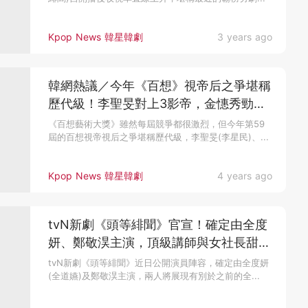
Kpop News 韓星韓劇
3 years ago
韓網熱議／今年《百想》視帝后之爭堪稱
歷代級！李聖旻對上3影帝，金憓秀勁敵
是她們
《百想藝術大獎》雖然每屆競爭都很激烈，但今年第59
屆的百想視帝視后之爭堪稱歷代級，李聖旻(李星民)、...
Kpop News 韓星韓劇
4 years ago
tvN新劇《頭等緋聞》官宣！確定由全度
妍、鄭敬淏主演，頂級講師與女社長甜蜜
苦澀的羅曼史
tvN新劇《頭等緋聞》近日公開演員陣容，確定由全度妍
(全道嬿)及鄭敬淏主演，兩人將展現有別於之前的全...