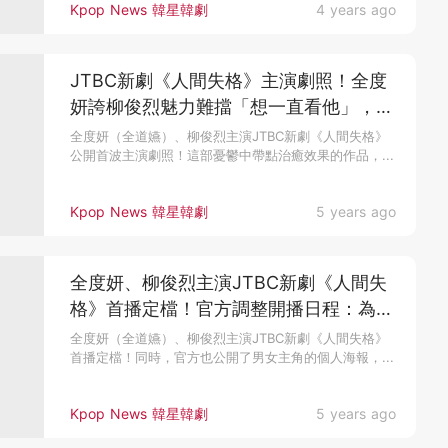
Kpop News 韓星韓劇
4 years ago
JTBC新劇《人間失格》主演劇照！全度
妍誇柳俊烈魅力難擋「想一直看他」，引
領超難公車哭戲受讚賞～
全度妍（全道嬿）、柳俊烈主演JTBC新劇《人間失格》
公開首波主演劇照！這部憂鬱中帶點治癒效果的作品，...
Kpop News 韓星韓劇
5 years ago
全度妍、柳俊烈主演JTBC新劇《人間失
格》首播定檔！官方調整開播日程：為了
消化故事
全度妍（全道嬿）、柳俊烈主演JTBC新劇《人間失格》
首播定檔！同時，官方也公開了男女主角的個人海報，...
Kpop News 韓星韓劇
5 years ago