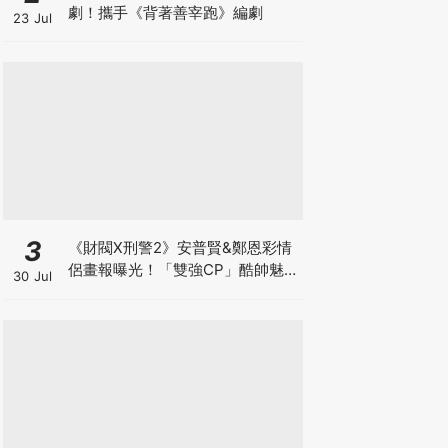
劇！攜手《背著善宰跑》編劇
23 Jul
3
《財閥X刑警2》安普賢&鄭恩彩情
侶畫報曝光！「雙強CP」酷帥魅
30 Jul
力爆棚～