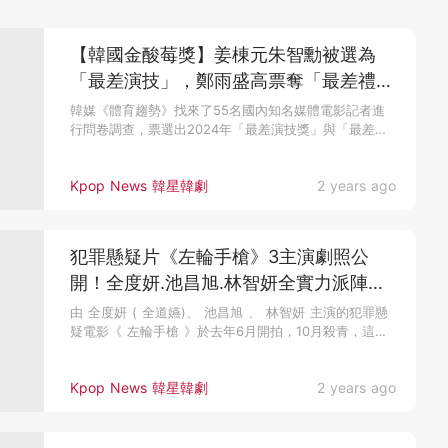
【韓國金酸莓獎】姜棟元朱智勳被選為
「最差演技」，鄭雨盛高票奪「最差禮
貌」孔劉也上榜
韓媒《體育趨勢》找來了55名國內知名媒體電影記者進
行問卷調查，票選出2024年「最差演技獎」與「最差禮
貌」，分別由姜棟元...
Kpop News 韓星韓劇
2 years ago
犯罪懸疑片《左輪手槍》3主演劇照公
開！全度妍.池昌旭.林智妍全實力派陣
容，話題預定~
由 全度妍 ( 全道嬿)、 池昌旭 、 林智妍 主演的犯罪懸
疑電影《 左輪手槍 》於去年6月開拍，10月殺青，這全
實力派...
Kpop News 韓星韓劇
2 years ago