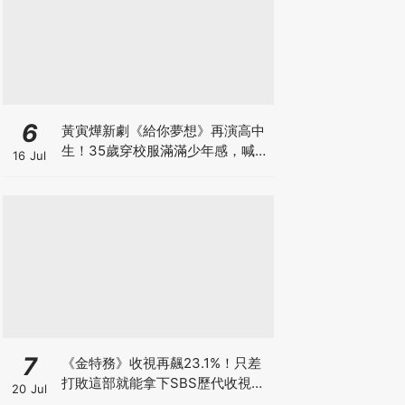
6
黃寅燁新劇《給你夢想》再演高中
生！35歲穿校服滿滿少年感，喊
16 Jul
話：真的是最後一次了
7
《金特務》收視再飆23.1%！只差
打敗這部就能拿下SBS歷代收視冠
20 Jul
軍