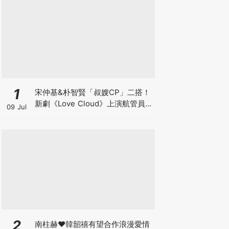
1
宋仲基&朴智賢「叔嫂CP」二搭！
新劇《Love Cloud》上演航管員x
09 Jul
飛行員的羅曼史～
2
南柱赫♥韓韶禧有望合作浪漫愛情