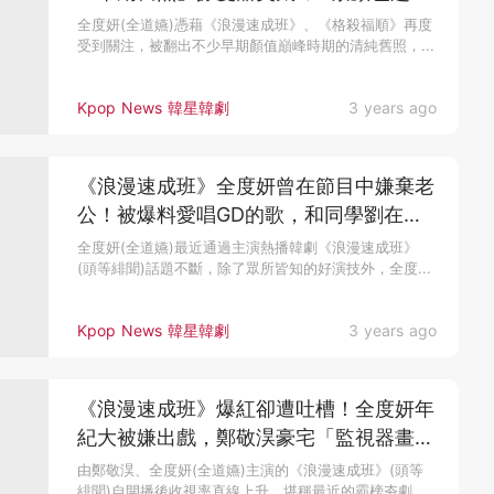
純♥
全度妍(全道嬿)憑藉《浪漫速成班》、《格殺福順》再度
受到關注，被翻出不少早期顏值巔峰時期的清純舊照，...
Kpop News 韓星韓劇
3 years ago
《浪漫速成班》全度妍曾在節目中嫌棄老
公！被爆料愛唱GD的歌，和同學劉在錫
引起笑話
全度妍(全道嬿)最近通過主演熱播韓劇《浪漫速成班》
(頭等緋聞)話題不斷，除了眾所皆知的好演技外，全度...
Kpop News 韓星韓劇
3 years ago
《浪漫速成班》爆紅卻遭吐槽！全度妍年
紀大被嫌出戲，鄭敬淏豪宅「監視器畫
面」被隨意外流
由鄭敬淏、全度妍(全道嬿)主演的《浪漫速成班》(頭等
緋聞)自開播後收視率直線上升，堪稱最近的霸榜夯劇...