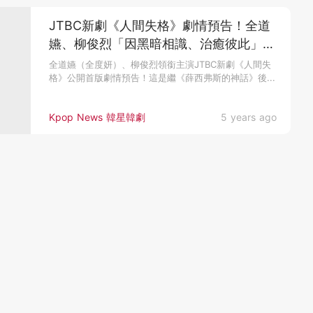
JTBC新劇《人間失格》劇情預告！全道
嬿、柳俊烈「因黑暗相識、治癒彼此」，
療癒每份不完整的心靈
全道嬿（全度妍）、柳俊烈領銜主演JTBC新劇《人間失
格》公開首版劇情預告！這是繼《薛西弗斯的神話》後...
Kpop News 韓星韓劇
5 years ago