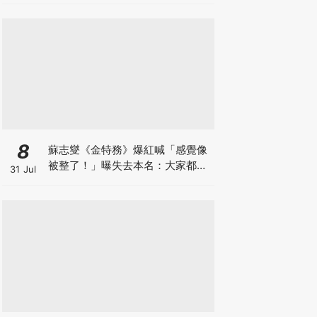
8
蘇志燮《金特務》爆紅喊「感覺像
被整了！」曝失去本名：大家都叫
31 Jul
我金部長XD