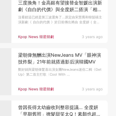
三度換角！金高銀有望接替金智媛出演新
劇《自白的代價》與全度妍二搭演「相知
相惜」的姐妹
沒看錯這已經是第三波選角了...原定由宋慧喬和韓韶禧主
演新劇《 自白的代價 》於日前傳出將由 全度妍 ( 全道
嬿)、金智...
Kpop News 韓星韓劇
3 years ago
梁朝偉無酬出演NewJeans MV「眼神演
技炸裂」21年前就搭過影后演韓國MV
鄭好娟與梁朝偉驚喜出演女團NewJeans迷你二輯《Get
Up》第二首主打歌〈Cool With ...
Kpop News 韓星韓劇
3 years ago
曾因長得太幼齒收到整容提議... 全度妍
「早期舊照」撩髮甜笑太Q！素顏也超清