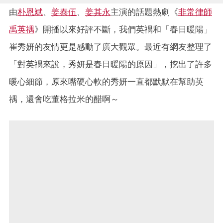
由
朴恩斌
、
姜泰伍
、
姜其永
主演的話題熱劇《
非常律師
禹英禑
》開播以來好評不斷，我們英禑和「春日暖陽」
崔秀妍的友情更是感動了廣大觀眾。最近有網友整理了
「對英禑來說，秀妍是春日暖陽的原因」，挖出了許多
暖心細節，原來嘴硬心軟的秀妍一直都默默在幫助英
禑，還會吃董格拉米的醋啊～