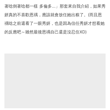
著唸倒著唸都一樣 多倫多...」那套來自我介紹，如果秀
妍真的不喜歡恩禑，應該就會放任她出糗了。(而且恩
禑唸之前還看了一眼秀妍，也是因為信任秀妍才想看她
的反應吧～雖然最後恩禑自己還是沒忍住XD)