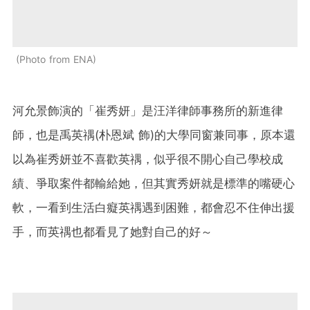
Photo from ENA
河允景飾演的「崔秀妍」是汪洋律師事務所的新進律
師，也是禹英禑(朴恩斌 飾)的大學同窗兼同事，原本還
以為崔秀妍並不喜歡英禑，似乎很不開心自己學校成
績、爭取案件都輸給她，但其實秀妍就是標準的嘴硬心
軟，一看到生活白癡英禑遇到困難，都會忍不住伸出援
手，而英禑也都看見了她對自己的好～