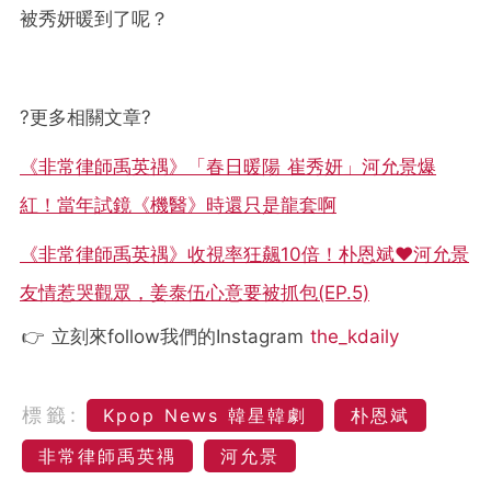
被秀妍暖到了呢？
?
更多相關文章
?
《非常律師禹英禑》「春日暖陽 崔秀妍」河允景爆
紅！當年試鏡《機醫》時還只是龍套啊
《非常律師禹英禑》收視率狂飆10倍！朴恩斌♥河允景
友情惹哭觀眾，姜泰伍心意要被抓包(EP.5)
👉 立刻來follow我們的Instagram
the_kdaily
標籤:
Kpop News 韓星韓劇
朴恩斌
非常律師禹英禑
河允景