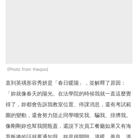
Photo from theqoo
直到英禑形容秀妍是「春日暖陽」，並解釋了原因：
「妳就像春天的陽光。在法學院的時候我就一直這麼覺
得了，妳都會告訴我教室位置、停課消息，還有考試範
圍的變動，還會努力阻止同學嘲笑我、騙我、排擠我。
像剛剛妳也幫我開瓶蓋，還說下次員工餐廳如果又有海
苔飯捲的話就要通知我。妳是很開朗、溫暖、善良、溫