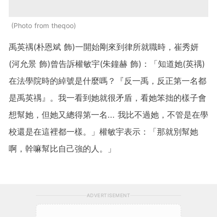
Photo from theqoo
禹英禑(朴恩斌 飾)一開始剛來到律所就職時，崔秀妍
(河允景 飾)曾告訴權敏宇(朱鐘赫 飾)：「知道她(英禑)
在法學院時的綽號是什麼嗎？『反一禹，反正第一名都
是禹英禑』。我一看到她就很矛盾，看她笨拙的樣子會
想幫她，但她又總得第一名... 我比不過她，不管是在學
校還是在這裡都一樣。」權敏宇表示：「那就別幫她
啊，幹嘛幫比自己強的人。」
ADVERTISEMENT