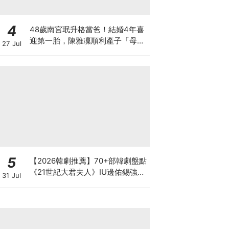
4
48歲南宮珉升格當爸！結婚4年喜
迎第一胎，陳雅凜順利產子「母子
27 Jul
平安」
5
【2026韓劇推薦】70+部韓劇盤點
《21世紀大君夫人》IU邊佑錫強強
31 Jul
聯手.《再婚皇后》陣容超狂，池昌
旭.金宣虎都回歸