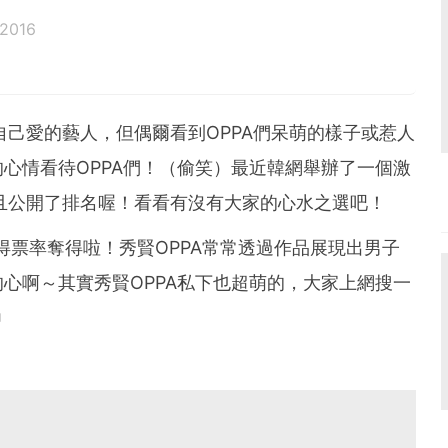
 2016
著自己愛的藝人，但偶爾看到OPPA們呆萌的樣子或惹人
心情看待OPPA們！（偷笑）最近韓網舉辦了一個激
且公開了排名喔！看看有沒有大家的心水之選吧！
%得票率奪得啦！秀賢OPPA常常透過作品展現出男子
心啊～其實秀賢OPPA私下也超萌的，大家上網搜一
ㅋ