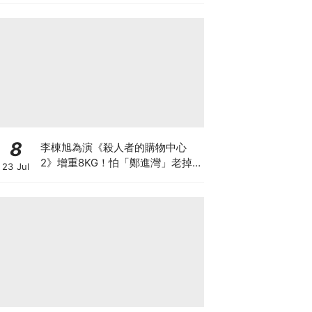
8
李棟旭為演《殺人者的購物中心
2》增重8KG！怕「鄭進灣」老掉
23 Jul
狂灌水，日吃5餐吃到崩潰XD