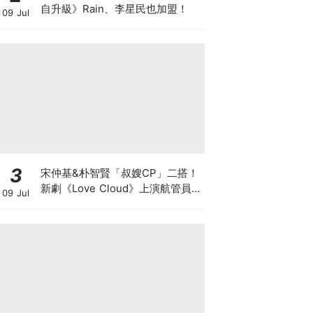
自升級》Rain、李星民也加盟！
09 Jul
3
宋仲基&朴智賢「叔嫂CP」二搭！
新劇《Love Cloud》上演航管員x
09 Jul
飛行員的羅曼史～