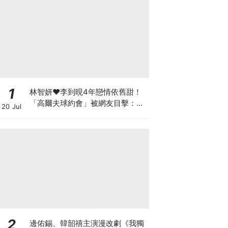
1
林智妍♥李到晛4年戀情依舊甜！
「高爾夫球約會」被網友目擊：還
20 Jul
以為是運動選手
2
邊佑錫、韓韶禧主演漫改劇《我獨