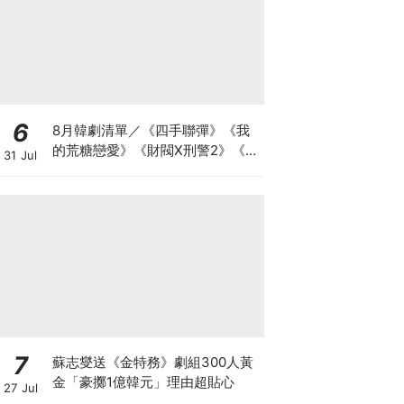
6
8月韓劇清單／《四手聯彈》《我
的荒糖戀愛》《財閥X刑警2》《鼠
31 Jul
惑》
7
蘇志燮送《金特務》劇組300人黃
金「豪擲1億韓元」理由超貼心
27 Jul