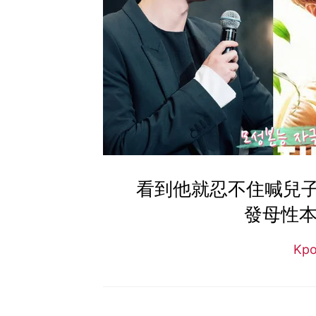
看到他就忍不住喊兒
發母性本
Kp