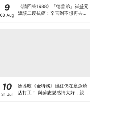
9
《請回答1988》「德善弟」崔盛元
淚談二度抗癌：辛苦到不想再去回
03 Aug
想
10
徐貹旼《金特務》爆紅仍在章魚燒
店打工！ 與蘇志燮感情太好，親爸
31 Jul
吃醋了XD