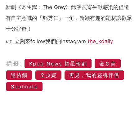
新劇《
寄生獸：The Grey
》飾演
被寄生獸感染的但還
有自主意識的「鄭秀仁」一角，新穎有趣的題材讓觀眾
十分好奇！
👉 立刻來follow我們的Instagram
the_kdaily
標籤:
Kpop News 韓星韓劇
金多美
邊佑錫
全少妮
再見，我的靈魂伴侶
Soulmate