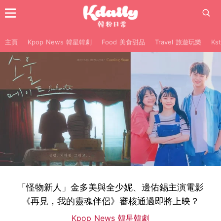
主頁
Kpop News 韓星韓劇
Food 美食甜品
Travel 旅遊玩樂
Ks
「怪物新人」金多美與全少妮、邊佑錫主演電影
《再見，我的靈魂伴侶》審核通過即將上映？
Kpop News 韓星韓劇