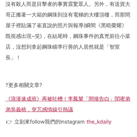
沒有殺人而是目擊者的事實震驚眾人。另外，有送貨大
哥正搬著一大箱的鋼珠到沒有電梯的大樓頂樓，而那間
屋子裡貼滿了崔直說的照片與報導(瞬間《黑暗榮耀》
既視感出現~笑)，在結尾時，鋼珠事件的真兇前往小菜
店，沒想到拿起鋼珠瞄準行善的人居然就是「智室
長」！
?更多相關文章?
《浪漫速成班》再被吐槽！李鳳輦「間接告白」閨蜜弟
弟吳義植，突兀感情線引熱議
👉 立刻來follow我們的Instagram
the_kdaily