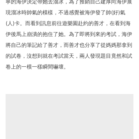
寧的海伊決定帶她去溜冰，為了推銷自己建厚向海伊展
現溜冰時帥氣的模樣，不過感覺被海伊發了帥(好)氣
(人)卡。而看到訊息前往遊樂園赴約的善才，在看到海
伊後馬上崩潰的抱住了她。為了即將到來的考試，海伊
將自己的筆記給了善才，而善才也分享了從媽媽那拿到
的試卷，沒想到就在考試當天，兩人發現題目竟然和試
卷上的一模一樣瞬間嚇壞。