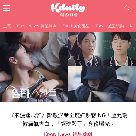
主頁
Kpop News 韓星韓劇
Food 美食甜品
Travel 旅遊玩樂
Ks
《浪漫速成班》鄭敬淏♥︎全度妍熱戀ING！盧允瑞
被霸氣告白，「鋼珠殺手」身份曝光~
Kpop News 韓星韓劇