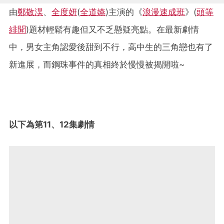
由
鄭敬淏
、
全度妍
(
全道嬿
)主演的《
浪漫速成班
》(
頭等
緋聞
)題材輕鬆有趣但又不乏懸疑亮點。在最新劇情
中，男女主角認愛後甜到不行，高中生的三角戀也有了
新進展，而鋼珠事件的真相終於慢慢被揭開啦~
以下為第11、12集劇情