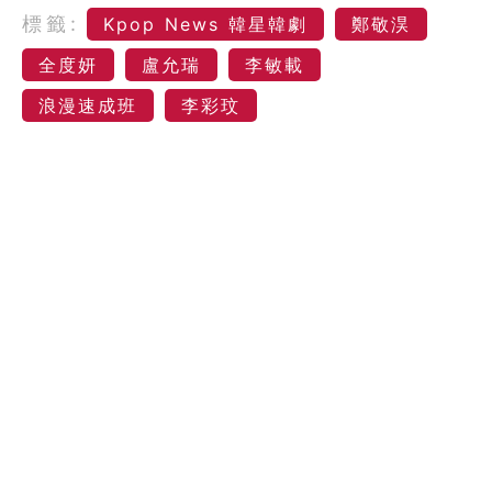
標籤:
Kpop News 韓星韓劇
鄭敬淏
全度妍
盧允瑞
李敏載
浪漫速成班
李彩玟