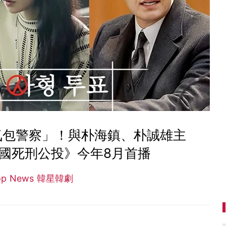
氣包警察」！與朴海鎮、朴誠雄主
國死刑公投》今年8月首播
op News 韓星韓劇