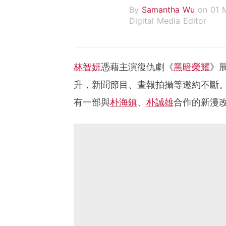
By
Samantha Wu
on 01 
Digital Media Editor
林智妍
憑藉主演復仇劇《
黑暗榮耀
》
升，新聞節目、畫報拍攝等邀約不斷
有一部與
朴海鎮
、
朴誠雄
合作的新漫