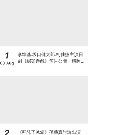
1
李準基.坂口健太郎.柯佳嬿主演日
劇《綁架遊戲》預告公開「橫跨亞
03 Aug
洲7城市」演員陣容超華麗
2
《拜託了冰箱》孫藝真討論出演