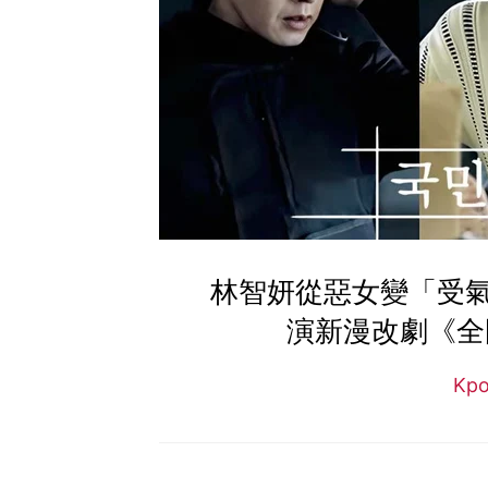
林智妍從惡女變「受
演新漫改劇《全
Kp