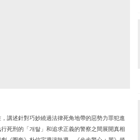
畫，講述針對巧妙繞過法律死角地帶的惡勢力罪犯進
執行死刑的「개탈」和追求正義的警察之間展開真相
視劇《圈套》朴信宇導演執導，《步步驚心：麗》趙