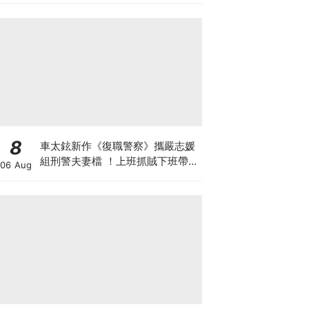
8
車太鉉新作《復職警察》攜嚴志媛
組刑警夫妻檔 ！上班抓賊下班帶五
06 Aug
寶