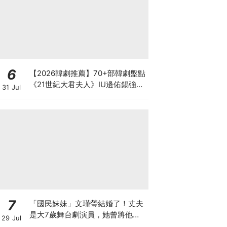
6
【2026韓劇推薦】70+部韓劇盤點
《21世紀大君夫人》IU邊佑錫強強
31 Jul
聯手.《再婚皇后》陣容超狂，池昌
旭.金宣虎都回歸
7
「國民妹妹」文瑾瑩結婚了！丈夫
是大7歲舞台劇演員，她曾將他寫
29 Jul
入劇本