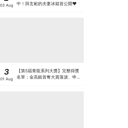
中！與玄彬的夫妻冰箱首公開♥
03 Aug
3
【第5屆青龍系列大獎】完整得獎
名單：金高銀首奪大賞落淚、申惠
01 Aug
善終於封后