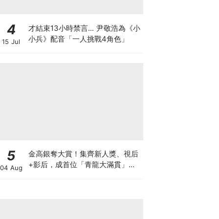
4
才結束13小時禁言... 尹敬浩為《小
小兵》配音「一人挑戰4角色」
15 Jul
5
金高銀奪大賞！集齊新人獎、視后
+影后，成首位「青龍大滿貫」得
04 Aug
主