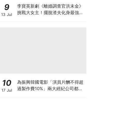
9
李寶英新劇《離婚調查官洪末金》
挑戰大女主！擺脫渣夫化身最強單
13 Jul
親媽，拚事業重啟人生
10
為振興韓國電影「演員片酬不得超
過製作費10%」兩大經紀公司都響
17 Jul
應