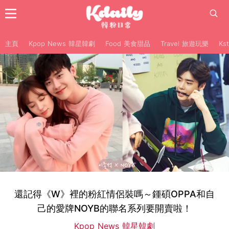
主頁
Kpop News 韓星韓劇
Food 美食甜品
Travel 旅遊玩樂
Ks
還記得《W》裡的粉紅情侶裝嗎～鍾碩OPPA和自
己的愛牌NOYB的聯名系列要開賣啦！
Kpop News 韓星韓劇