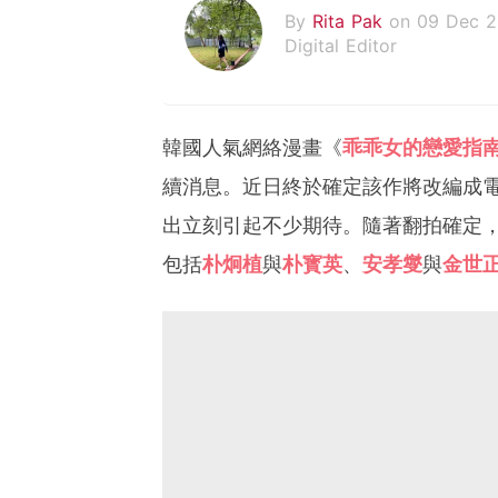
By
Rita Pak
on 09 Dec 
Digital Editor
韓國人氣網絡漫畫《
乖乖女的戀愛指
續消息。近日終於確定該作將改編成
出立刻引起不少期待。隨著翻拍確定
包括
朴炯植
與
朴寳英
、
安孝燮
與
金世