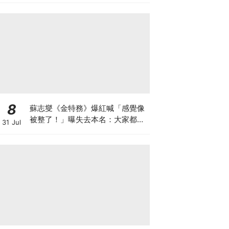
8
蘇志燮《金特務》爆紅喊「感覺像
被整了！」曝失去本名：大家都叫
31 Jul
我金部長XD