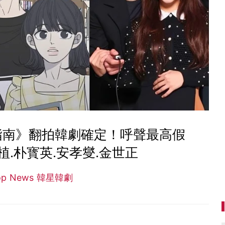
指南》翻拍韓劇確定！呼聲最高假
.朴寳英.安孝燮.金世正
op News 韓星韓劇