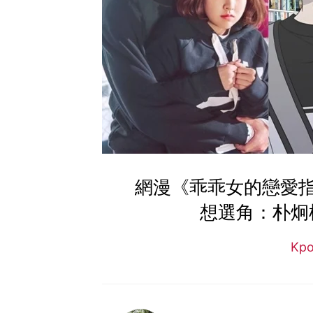
網漫《乖乖女的戀愛
想選角：朴炯植
Kp