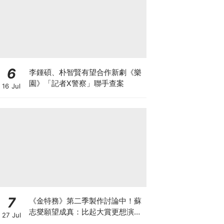
6
李鍾碩、朴智賢有望合作新劇《樂
園》「記者X警察」聯手查案
16 Jul
7
《金特務》第二季製作討論中！蘇
志燮願望成真：比起大賞更想演續
27 Jul
集