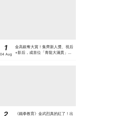
1
金高銀奪大賞！集齊新人獎、視后
+影后，成首位「青龍大滿貫」得
04 Aug
主
2
《鐵拳教育》金武烈真的紅了！出