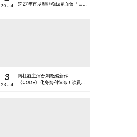
道27年首度舉辦粉絲見面會「白西
20 Jul
裝+眼鏡」太誘惑
3
南柱赫主演台劇改編新作
《CODE》化身勢利律師！演員陣
23 Jul
容正式官宣