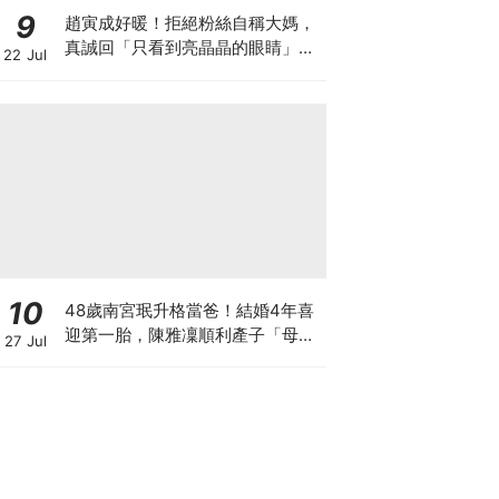
9
趙寅成好暖！拒絕粉絲自稱大媽，
真誠回「只看到亮晶晶的眼睛」網
22 Jul
暴動：太會了
10
48歲南宮珉升格當爸！結婚4年喜
迎第一胎，陳雅凜順利產子「母子
27 Jul
平安」