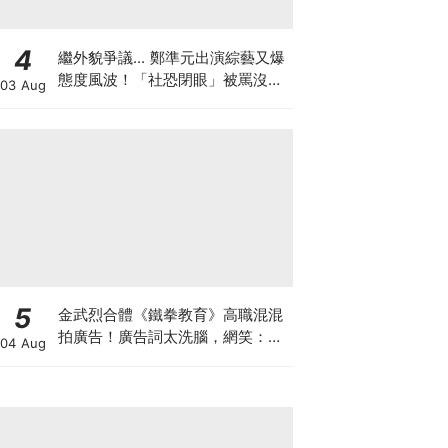
4
繼外貌爭議... 鄭準元出演綜藝又爆
態度風波！「社恐閉眼」被罵沒誠
03 Aug
意
5
金武烈合體《鐵拳教育》高職混混
拍廣告！廣告詞太洗腦，網笑：像
04 Aug
在看續集