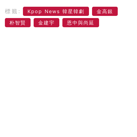
標籤:
Kpop News 韓星韓劇
金高銀
朴智賢
金建宇
恩中與尚延