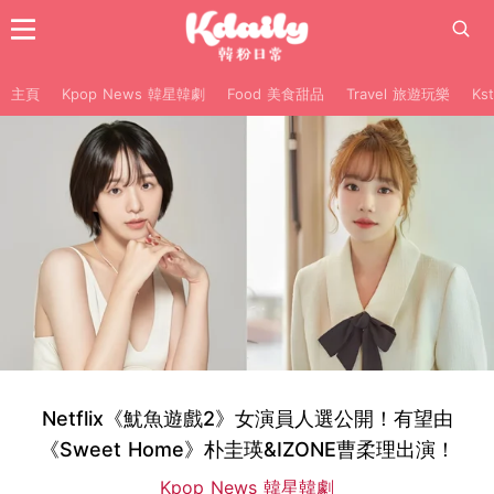
主頁
Kpop News 韓星韓劇
Food 美食甜品
Travel 旅遊玩樂
Ks
Netflix《魷魚遊戲2》女演員人選公開！有望由
《Sweet Home》朴圭瑛&IZONE曹柔理出演！
Kpop News 韓星韓劇