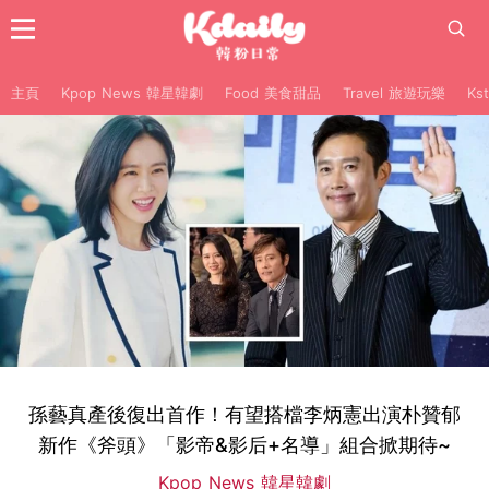
主頁
Kpop News 韓星韓劇
Food 美食甜品
Travel 旅遊玩樂
Ks
孫藝真產後復出首作！有望搭檔李炳憲出演朴贊郁
新作《斧頭》「影帝&影后+名導」組合掀期待~
Kpop News 韓星韓劇