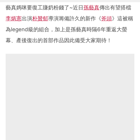
藝真媽咪要復工賺奶粉錢了~近日
孫藝真
傳出有望搭檔
李炳憲
出演
朴贊郁
導演籌備許久的新作《
斧頭
》這被稱
為legend級的組合，加上是孫藝真時隔6年重返大螢
幕、產後復出的首部作品因此備受大家期待！