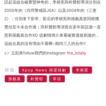
説起這組合確實蠻神奇的，李炳宪與朴贊郁導演分別在
2000年的《共同警戒區JSA》以及2004年的《三更
2》；分別拿下影帝、影后的李炳宪和孫藝真曾同框獲
獎但至今未合作過；而朴贊郁導演曾在多年前説過一直
想和孫藝真合作XD 從劇情簡介來看確實還挺刺激的，
這組合真的沒有理由不看啊~期待三人的合作!!
👉 立刻來follow我們的Instagram
the_kdaily
標籤:
Kpop News 韓星韓劇
李炳憲
孫藝真
朴贊郁
斧頭