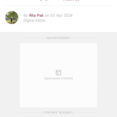
By
Rita Pak
on 03 Apr 2024
Digital Editor
ADVERTISEMENT
Sponsored Content
CONTINUE READING