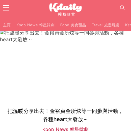
主頁
Kpop News 韓星韓劇
Food 美食甜品
Travel 旅遊玩樂
Ks
把溫暖分享出去！金裕貞金所炫等一同參與活動，
各種heart大發放～
Kpop News 韓星韓劇