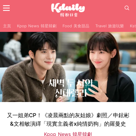
主頁
Kpop News 韓星韓劇
Food 美食甜品
Travel 旅遊玩樂
Ks
又一姐弟CP！《凌晨兩點的灰姑娘》劇照／申鉉彬
&文相敏演繹「現實主義者x純情奶狗」的羅曼史
Kpop News 韓星韓劇