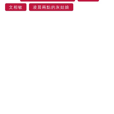
文相敏
凌晨兩點的灰姑娘