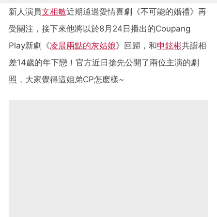
新人演員
文相敏
近期通過愛情喜劇《不可能的婚禮》再
受關注，接下來他將以於8月24日播出的Coupang
Play新劇《
凌晨兩點的灰姑娘
》回歸，和
申鉉彬
共譜相
差14歲的年下戀！官方近日搶先公開了兩位主演的劇
照，大家覺得這姐弟CP怎麽樣~