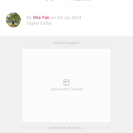
By
Rita Pak
on 04 Jul 2024
Digital Editor
ADVERTISEMENT
Sponsored Content
CONTINUE READING